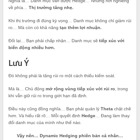
Nghĩa là… Danh mục vẫn được Hedge… Nhưng hơi nghiêng
về phía…
Thị trường tăng nhẹ.
Khi thị trường đi đúng kỳ vọng… Danh mục không chỉ giảm rủi
ro… Mà còn có khả năng
tạo thêm lợi nhuận.
Đổi lại… Bạn phải chấp nhận… Danh mục sẽ
tiếp xúc với
biến động nhiều hơn.
Lưu Ý
Đó không phải là tăng rủi ro một cách thiếu kiểm soát.
Mà là… Chủ động
mở rộng vùng tiếp xúc với rủi ro
, trong
khi vẫn giữ rủi ro trong giới hạn đã định.
Điều này cũng đồng nghĩa… Bạn phải quản lý
Theta
chặt chẽ
hơn. Và hiểu rất rõ… Mỗi quyết định
Hedge
… Đang làm thay
đổi danh mục của mình như thế nào.
Vậy nên… Dynamic Hedging phiên bản cá nhân…