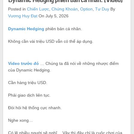
Posted in
Chiến Lược
,
Chứng Khoán
,
Option
,
Tư Duy
By
Vương Huy Đạt
On July 5, 2026
Dynamic Hedging
phiên bản cá nhân.
Không cần vài triệu USD vẫn có thể áp dụng.
Video trước đó
… Chúng ta đã nói về những nhược điểm
của Dynamic Hedging.
Cần hàng triệu USD.
Phải giao dịch liên tục.
Đòi hỏi hệ thống cực nhanh.
Nghe xong…
Có lẽ nhiều người sẽ nghĩ… Vậy thì đây chỉ là cuộc chơi của