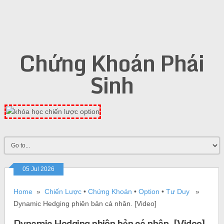
Chứng Khoán Phái
Sinh
05 Jul 2026
Home
»
Chiến Lược
•
Chứng Khoán
•
Option
•
Tư Duy
»
Dynamic Hedging phiên bản cá nhân. [Video]
Dynamic Hedging phiên bản cá nhân. [Video]