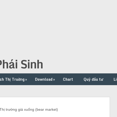
hái Sinh
ch Thị Truờng
»
Download
»
Chart
Quỹ đầu tư
L
ị trường giá xuống (bear market)