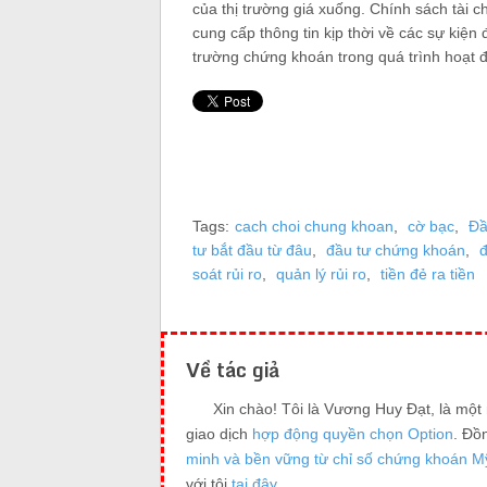
của thị trường giá xuống. Chính sách tài ch
cung cấp thông tin kịp thời về các sự kiện đ
trường chứng khoán trong quá trình hoạt 
Tags:
cach choi chung khoan
,
cờ bạc
,
Đầ
tư bắt đầu từ đâu
,
đầu tư chứng khoán
,
đ
soát rủi ro
,
quản lý rủi ro
,
tiền đẻ ra tiền
Về tác giả
Xin chào! Tôi là Vương Huy Đạt, là mộ
giao dịch
hợp động quyền chọn Option
. Đồ
minh và bền vững từ chỉ số chứng khoán M
với tôi
tại đây
.