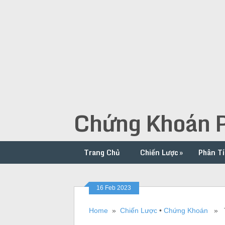
Chứng Khoán P
Trang Chủ
Chiến Lược
»
Phân Tí
16 Feb 2023
Home
»
Chiến Lược
•
Chứng Khoán
» Th