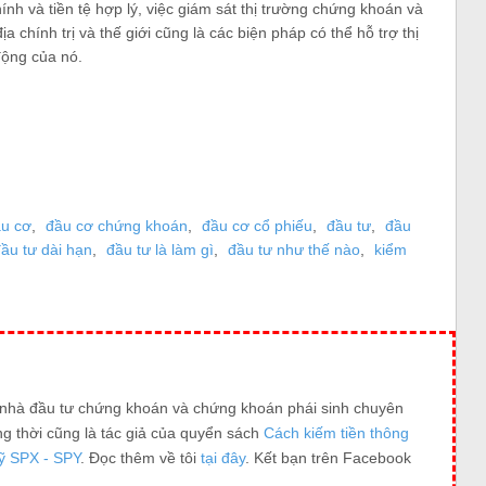
ính và tiền tệ hợp lý, việc giám sát thị trường chứng khoán và
ịa chính trị và thế giới cũng là các biện pháp có thể hỗ trợ thị
động của nó.
u cơ
,
đầu cơ chứng khoán
,
đầu cơ cổ phiếu
,
đầu tư
,
đầu
ầu tư dài hạn
,
đầu tư là làm gì
,
đầu tư như thế nào
,
kiểm
t nhà đầu tư chứng khoán và chứng khoán phái sinh chuyên
ng thời cũng là tác giả của quyển sách
Cách kiếm tiền thông
ỹ SPX - SPY
. Đọc thêm về tôi
tại đây
. Kết bạn trên Facebook