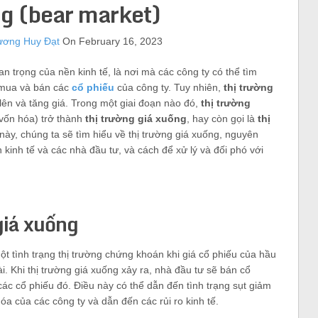
ng (bear market)
ương Huy Đạt
On February 16, 2023
n trọng của nền kinh tế, là nơi mà các công ty có thể tìm
 mua và bán các
cổ phiếu
của công ty. Tuy nhiên,
thị trường
lên và tăng giá. Trong một giai đoạn nào đó,
thị trường
 vốn hóa) trở thành
thị trường giá xuống
, hay còn gọi là
thị
t này, chúng ta sẽ tìm hiểu về thị trường giá xuống, nguyên
kinh tế và các nhà đầu tư, và cách để xử lý và đối phó với
giá xuống
ột tình trạng thị trường chứng khoán khi giá cổ phiếu của hầu
i. Khi thị trường giá xuống xảy ra, nhà đầu tư sẽ bán cổ
ác cổ phiếu đó. Điều này có thể dẫn đến tình trạng sụt giảm
 hóa của các công ty và dẫn đến các rủi ro kinh tế.