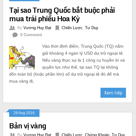
Tại sao Trung Quốc bắt buộc phải
mua trái phiếu Hoa Kỳ
By
Vương Huy Đạt
Chiến Lược
,
Tư Duy
0 Comment
Vào thời đỉnh điểm, Trung Quốc (TQ) nắm
giữ khoảng 4 ngàn tỷ USD dự trữ ngoại tệ.
Nếu vàng thực sự là 1 công cụ huyền bí và
quyền lực như thế, tại sao TQ lại không
dồn toàn bộ (hoặc phần lớn) số dự trữ ngoại tệ đó để mà
mua vàng đi,
Xem tiếp
29 Aug 2016
Bản vị vàng
By
Vương Huy Đạt
Chiến Lược
,
Chứng Khoán
,
Tư Duy