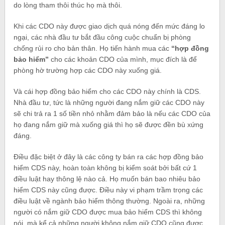
do lòng tham thôi thúc họ mà thôi.
Khi các CDO này được giao dịch quá nóng đến mức đáng lo
ngại, các nhà đầu tư bắt đầu công cuộc chuẩn bị phòng
chống rủi ro cho bản thân. Họ tiến hành mua các
“hợp đồng
bảo hiểm”
cho các khoản CDO của mình, mục đích là để
phòng hờ trường hợp các CDO này xuống giá.
Và cái hợp đồng bảo hiểm cho các CDO này chính là CDS.
Nhà đầu tư, tức là những người đang nắm giữ các CDO này
sẽ chi trả ra 1 số tiền nhỏ nhằm đảm bảo là nếu các CDO của
họ đang nắm giữ mà xuống giá thì họ sẽ được đền bù xứng
đáng.
Điều đặc biệt ở đây là các công ty bán ra các hợp đồng bảo
hiểm CDS này, hoàn toàn không bị kiểm soát bởi bất cứ 1
điều luật hay thông lệ nào cả. Họ muốn bán bao nhiêu bảo
hiểm CDS này cũng được. Điều này vi phạm trầm trọng các
điều luật về ngành bảo hiểm thông thường. Ngoài ra, những
người có nắm giữ CDO được mua bảo hiểm CDS thì không
nói, mà kể cả những người không nắm giữ CDO cũng được