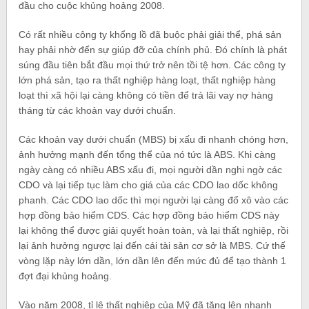
đầu cho cuộc khủng hoảng 2008.
Có rất nhiều công ty khổng lồ đã buộc phải giải thể, phá sản
hay phải nhờ đến sự giúp đỡ của chính phủ. Đó chính là phát
súng đầu tiên bắt đầu mọi thứ trở nên tồi tệ hơn. Các công ty
lớn phá sản, tạo ra thất nghiệp hàng loạt, thất nghiệp hàng
loạt thì xã hội lại càng không có tiền để trả lãi vay nợ hàng
tháng từ các khoản vay dưới chuẩn.
Các khoản vay dưới chuẩn (MBS) bị xấu đi nhanh chóng hơn,
ảnh hưởng mạnh đến tổng thể của nó tức là ABS. Khi càng
ngày càng có nhiều ABS xấu đi, mọi người dần nghi ngờ các
CDO và lại tiếp tục làm cho giá của các CDO lao dốc không
phanh. Các CDO lao dốc thì mọi người lại càng đổ xô vào các
hợp đồng bảo hiểm CDS. Các hợp đồng bảo hiểm CDS này
lại không thể được giải quyết hoàn toàn, và lại thất nghiệp, rồi
lại ảnh hưởng ngược lại đến cái tài sản cơ sở là MBS. Cứ thế
vòng lặp này lớn dần, lớn dần lên đến mức đủ để tạo thành 1
đợt đại khủng hoảng.
Vào năm 2008, tỉ lệ thất nghiệp của Mỹ đã tăng lên nhanh