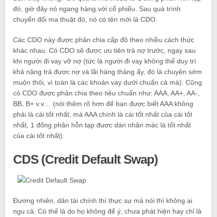
đó, giờ đây nó ngang hàng với cổ phiếu. Sau quá trình
chuyển đổi ma thuật đó, nó có tên mới là CDO.
Các CDO này được phân chia cấp độ theo nhiều cách thức
khác nhau. Có CDO sẽ được ưu tiên trả nợ trước, ngay sau
khi người đi vay vỡ nợ (tức là người đi vay không thể duy trì
khả năng trả được nợ và lãi hàng tháng ấy, đó là chuyện sớm
muộn thôi, vì toàn là các khoản vay dưới chuẩn cả mà). Cũng
có CDO được phân chia theo tiêu chuẩn như: AAA, AA+, AA-,
BB, B+ v.v… (nói thêm rõ hơn để bạn được biết AAA không
phải là cái tốt nhất, mà AAA chính là cái tốt nhất của cái tốt
nhất, 1 đống phân hỗn tạp được dán nhãn mác là tốt nhất
của cái tốt nhất).
CDS (Credit Default Swap)
Đương nhiên, dân tài chính thì thực sự mà nói thì không ai
ngu cả. Có thể là do họ không để ý, chưa phát hiện hay chỉ là