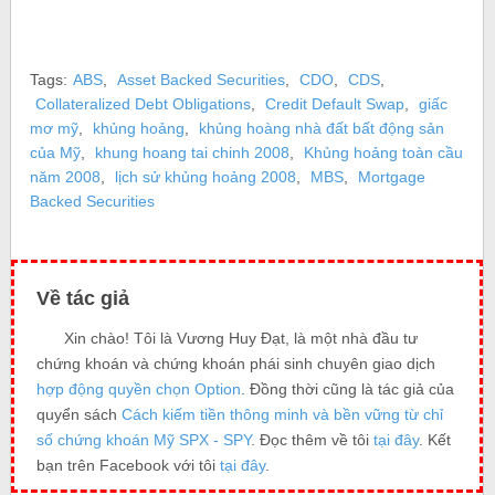
Tags:
ABS
,
Asset Backed Securities
,
CDO
,
CDS
,
Collateralized Debt Obligations
,
Credit Default Swap
,
giấc
mơ mỹ
,
khủng hoảng
,
khủng hoàng nhà đất bất động sản
của Mỹ
,
khung hoang tai chinh 2008
,
Khủng hoảng toàn cầu
năm 2008
,
lịch sử khủng hoảng 2008
,
MBS
,
Mortgage
Backed Securities
Về tác giả
Xin chào! Tôi là Vương Huy Đạt, là một nhà đầu tư
chứng khoán và chứng khoán phái sinh chuyên giao dịch
hợp động quyền chọn Option
. Đồng thời cũng là tác giả của
quyển sách
Cách kiếm tiền thông minh và bền vững từ chỉ
số chứng khoán Mỹ SPX - SPY
. Đọc thêm về tôi
tại đây
. Kết
bạn trên Facebook với tôi
tại đây
.