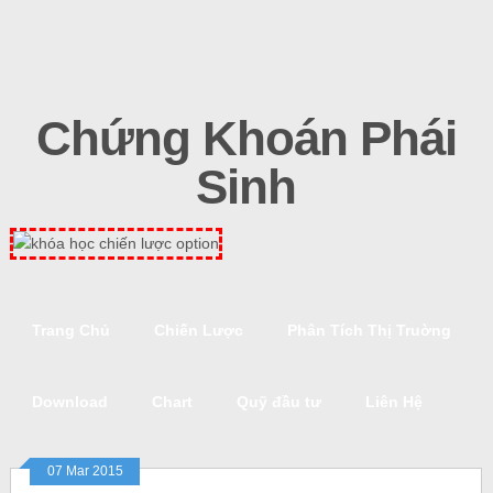
Chứng Khoán Phái
Sinh
Trang Chủ
Chiến Lược
Phân Tích Thị Truờng
Download
Chart
Quỹ đầu tư
Liên Hệ
07 Mar 2015