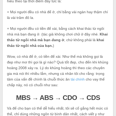
hiểu theo tại thời điểm đấy tức là:
+ Mọi người đều có nhà để ở, chỉ bằng vài ngàn hay thậm chí
là vài trăm đô la.
+ Mọi người đều có tiền để xài, bằng cách khai thác từ ngôi
nhà mà bạn đang ở. (tác giả không chơi chữ ở đây nhé.
Khai
thác từ ngôi nhà mà bạn đang ở
, chứ không phải là
khai
thác từ ngôi nhà của bạn.
)
Wow, có nhà để ở, có tiền để xài. Như thế mà không gọi là
đẹp như mơ thì gọi là gì nào? Quá tốt đẹp, cho đến khi khủng
hoảng 2008 xảy ra. Lý do khủng hoảng thì theo các chuyên
gia mà nói thì nhiều lắm, nhưng cá nhân tôi cho rằng: trọng
tâm của vấn đề chính là chuỗi thức ăn
tài chính
cho vay thế
chấp này, nó có chuỗi như sau:
MBS → ABS → CDO → CDS
Và để cho bạn có thể dễ hiểu nhất, tôi sẽ cố gắng hết mức có
thể, chỉ dùng những ngôn từ bình dân nhất, cách viết y như