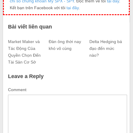
chỉ số chứng khoán Mỹ SPX - SPY
. Đọc thêm về tôi
tại đây
.
Kết bạn trên Facebook với tôi
tại đây
.
Bài viết liên quan
Market Maker và
Đàn ông thời nay
Delta Hedging bá
Tác Động Của
khó vô cùng
đạo đến mức
Quyền Chọn Đến
nào?
Tài Sản Cơ Sở
Leave a Reply
Comment