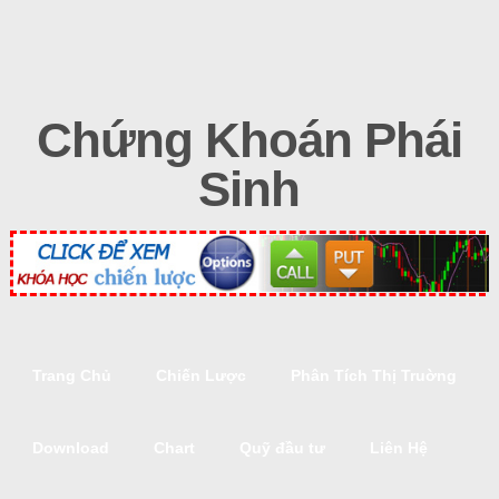
Chứng Khoán Phái
Sinh
Trang Chủ
Chiến Lược
Phân Tích Thị Truờng
Download
Chart
Quỹ đầu tư
Liên Hệ