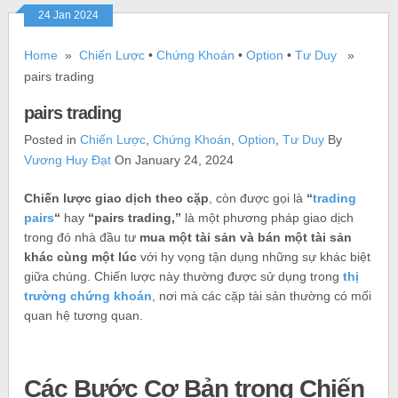
24 Jan 2024
Home
»
Chiến Lược
•
Chứng Khoán
•
Option
•
Tư Duy
»
pairs trading
pairs trading
Posted in
Chiến Lược
,
Chứng Khoán
,
Option
,
Tư Duy
By
Vương Huy Đạt
On January 24, 2024
Chiến lược giao dịch theo cặp
, còn được gọi là
“
trading
pairs
“
hay
“pairs trading,”
là một phương pháp giao dịch
trong đó nhà đầu tư
mua một tài sản và bán một tài sản
khác cùng một lúc
với hy vọng tận dụng những sự khác biệt
giữa chúng. Chiến lược này thường được sử dụng trong
thị
trường chứng khoán
, nơi mà các cặp tài sản thường có mối
quan hệ tương quan.
Các Bước Cơ Bản trong Chiến