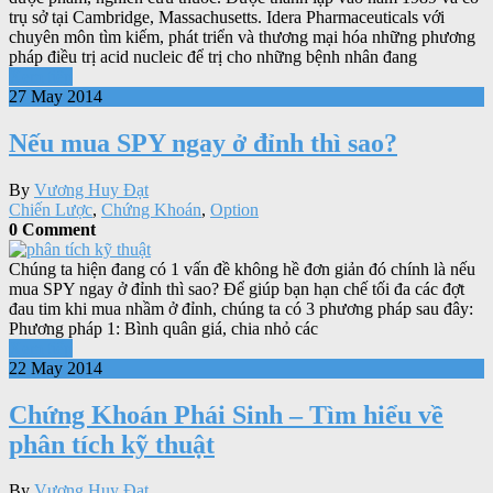
trụ sở tại Cambridge, Massachusetts. Idera Pharmaceuticals với
chuyên môn tìm kiếm, phát triển và thương mại hóa những phương
pháp điều trị acid nucleic để trị cho những bệnh nhân đang
Xem tiếp
27 May 2014
Nếu mua SPY ngay ở đỉnh thì sao?
By
Vương Huy Đạt
Chiến Lược
,
Chứng Khoán
,
Option
0 Comment
Chúng ta hiện đang có 1 vấn đề không hề đơn giản đó chính là nếu
mua SPY ngay ở đỉnh thì sao? Để giúp bạn hạn chế tối đa các đợt
đau tim khi mua nhầm ở đỉnh, chúng ta có 3 phương pháp sau đây:
Phương pháp 1: Bình quân giá, chia nhỏ các
Xem tiếp
22 May 2014
Chứng Khoán Phái Sinh – Tìm hiểu về
phân tích kỹ thuật
By
Vương Huy Đạt