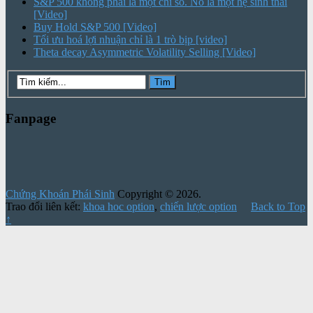
S&P 500 không phải là một chỉ số. Nó là một hệ sinh thái
[Video]
Buy Hold S&P 500 [Video]
Tối ưu hoá lợi nhuận chỉ là 1 trò bịp [video]
Theta decay Asymmetric Volatility Selling [Video]
Fanpage
Chứng Khoán Phái Sinh
Copyright © 2026.
Trao đổi liên kết:
khoa hoc option
,
chiến lược option
Back to Top
↑