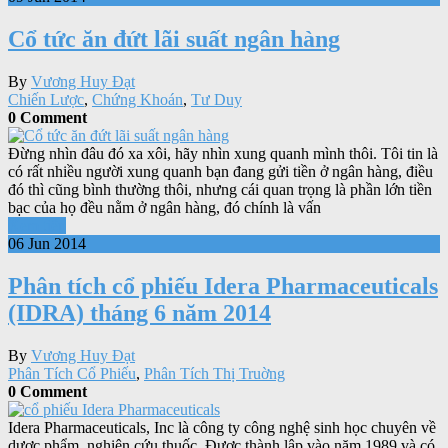
Cổ tức ăn đứt lãi suất ngân hàng
By
Vương Huy Đạt
Chiến Lược
,
Chứng Khoán
,
Tư Duy
0 Comment
Đừng nhìn đâu đó xa xôi, hãy nhìn xung quanh mình thôi. Tôi tin là
có rất nhiều người xung quanh bạn đang gửi tiền ở ngân hàng, điều
đó thì cũng bình thường thôi, nhưng cái quan trọng là phần lớn tiền
bạc của họ đều nằm ở ngân hàng, đó chính là vấn
Xem tiếp
06 Jun 2014
Phân tích cổ phiếu Idera Pharmaceuticals
(IDRA) tháng 6 năm 2014
By
Vương Huy Đạt
Phân Tích Cổ Phiếu
,
Phân Tích Thị Truờng
0 Comment
Idera Pharmaceuticals, Inc là công ty công nghệ sinh học chuyên về
dược phẩm, nghiên cứu thuốc. Được thành lập vào năm 1989 và có