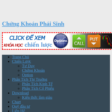
Chứng Khoán Phái Sinh
Trang Chủ
Chiến Lược
Tư Duy
Chứng Khoán
Option
Phân Tích Thị Truờng
Phân Tích Kinh Tế
Phân Tích Cổ Phiếu
Download
Kiến thức làm giàu
Chart
Quỹ đầu tư
Liên Hệ