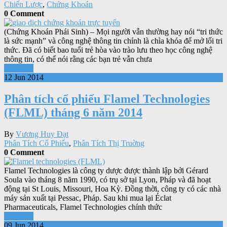
Chiến Lược
,
Chứng Khoán
0 Comment
(Chứng Khoán Phái Sinh) – Mọi người vẫn thường hay nói “tri thức
là sức mạnh” và công nghệ thông tin chính là chìa khóa để mở lối tri
thức. Đã có biết bao tuổi trẻ hòa vào trào lưu theo học công nghệ
thông tin, có thể nói rằng các bạn trẻ vẫn chưa
Xem tiếp
12 Jun 2014
Phân tích cổ phiếu Flamel Technologies
(FLML) tháng 6 năm 2014
By
Vương Huy Đạt
Phân Tích Cổ Phiếu
,
Phân Tích Thị Truờng
0 Comment
Flamel Technologies là công ty dược được thành lập bởi Gérard
Soula vào tháng 8 năm 1990, có trụ sở tại Lyon, Pháp và đã hoạt
động tại St Louis, Missouri, Hoa Kỳ. Đồng thời, công ty có các nhà
máy sản xuất tại Pessac, Pháp. Sau khi mua lại Éclat
Pharmaceuticals, Flamel Technologies chính thức
Xem tiếp
09 Jun 2014