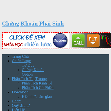
Chứng Khoán Phái Sinh
Trang Chủ
Chiến Lược
Tư Duy
Chứng Khoán
Option
Phân Tích Thị Truờng
Phân Tích Kinh Tế
Phân Tích Cổ Phiếu
Download
Kiến thức làm giàu
Chart
Quỹ đầu tư
Liên Hệ