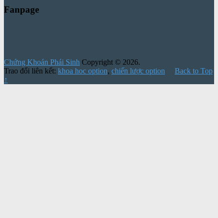
Fanpage
Chứng Khoán Phái Sinh
Copyright © 2026.
Trao đổi liên kết:
khoa hoc option
,
chiến lược option
Back to Top
↑