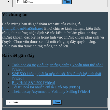
Về chúng tôi
Chào mừng bạn đã ghé thăm website của chúng tôi.
ChungKhoanPhaiSinh.net
là nơi chia sẻ kinh nghiệm, kiến thức
cũng như những nhận định về các kiến thức làm giàu, tư duy,
chứng khoán, đặc biệt là trong lĩnh vực chứng khoán phái sinh và
Quyền Chọn vốn được xem là một công cụ đầy quyền năng.
Chúc bạn tìm được những thông tin bổ ích.
Bài viết gần đây
Toán học đã thay đổi thị trường chứng khoán như thế nào?
[Video]
S&P 500 không phải là một chỉ số. Nó là một hệ sinh thái
[Video]
Buy Hold S&P 500 [Video]
Tối ưu hoá lợi nhuận chỉ là 1 trò bịp [video]
Theta decay Asymmetric Volatility Selling [Video]