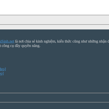
Sinh.net
là nơi chia sẻ kinh nghiệm, kiến thức cũng như những nhận đị
t công cụ đầy quyền năng.
deo]
eo]