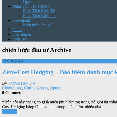
Option
Phân Tích Thị Truờng
Phân Tích Kinh Tế
Phân Tích Cổ Phiếu
Download
Kiến thức làm giàu
Chart
Quỹ đầu tư
Liên Hệ
chiến lược đầu tư Archive
13 Oct 2025
Zero-Cost Hedging – Bảo hiểm danh mục kh
By
Vương Huy Đạt
Chiến Lược
,
Chứng Khoán
,
Option
0 Comment
“Trên đời này chẳng có gì là miễn phí.” Nhưng trong thế giới tài chín
Cost Hedging bằng Options – phương pháp được nhiều nhà
Xem tiếp