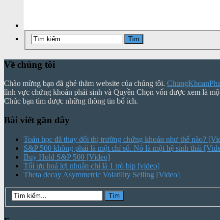
Về chúng tôi
Chào mừng bạn đã ghé thăm website của chúng tôi.
ChungKhoanPhai
lĩnh vực chứng khoán phái sinh và Quyền Chọn vốn được xem là mộ
Chúc bạn tìm được những thông tin bổ ích.
Bài viết gần đây
Toán học đã thay đổi thị trường chứng khoán như thế nào? [Vi
S&P 500 không phải là một chỉ số. Nó là một hệ sinh thái [Vid
Buy Hold S&P 500 [Video]
Tối ưu hoá lợi nhuận chỉ là 1 trò bịp [video]
Theta decay Asymmetric Volatility Selling [Video]