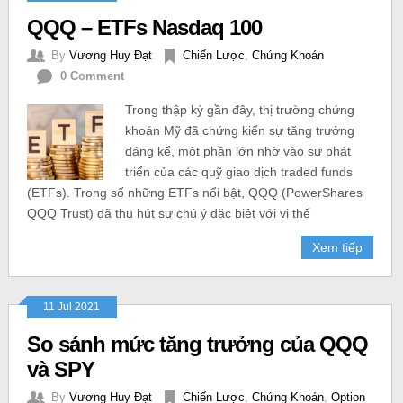
QQQ – ETFs Nasdaq 100
By
Vương Huy Đạt
Chiến Lược
,
Chứng Khoán
0 Comment
Trong thập kỷ gần đây, thị trường chứng
khoán Mỹ đã chứng kiến sự tăng trưởng
đáng kể, một phần lớn nhờ vào sự phát
triển của các quỹ giao dịch traded funds
(ETFs). Trong số những ETFs nổi bật, QQQ (PowerShares
QQQ Trust) đã thu hút sự chú ý đặc biệt với vị thế
Xem tiếp
11 Jul 2021
So sánh mức tăng trưởng của QQQ
và SPY
By
Vương Huy Đạt
Chiến Lược
,
Chứng Khoán
,
Option