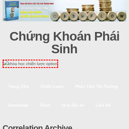
Chứng Khoán Phái
Sinh
Trang Chủ
Chiến Lược
Phân Tích Thị Truờng
Download
Chart
Quỹ đầu tư
Liên Hệ
Correlation Archive