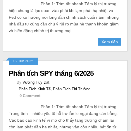
Phần 1: Tóm tắt nhanh Tâm lý thị trường
hiện chung là lạc quan vừa phải khi lạm phát hạ nhiệt và
Fed có xu hướng nới lỏng dần chính sách cuối năm, nhưng
nhà đầu tư cũng cần chú ý rủi ro mùa hè thanh khoản giảm
và biến động chính trị thương mại.
Xem tiếp
02 Jun 2025
Phân tích SPY tháng 6/2025
By
Vương Huy Đạt
Phân Tích Kinh Tế
,
Phân Tích Thị Truờng
0 Comment
Phần 1: Tóm tắt nhanh Tâm lý thị trường:
Trung tính – nhiều yếu tố hỗ trợ lẫn lo ngại đang cân bằng.
Các báo cáo kinh tế vĩ mô cho thấy tăng trưởng chậm lại
còn lạm phát dần hạ nhiệt, nhưng vẫn còn nhiều bất ổn từ