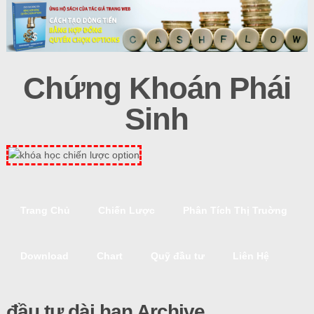
Chứng Khoán Phái
Sinh
Trang Chủ
Chiến Lược
Phân Tích Thị Truờng
Download
Chart
Quỹ đầu tư
Liên Hệ
đầu tư dài hạn Archive