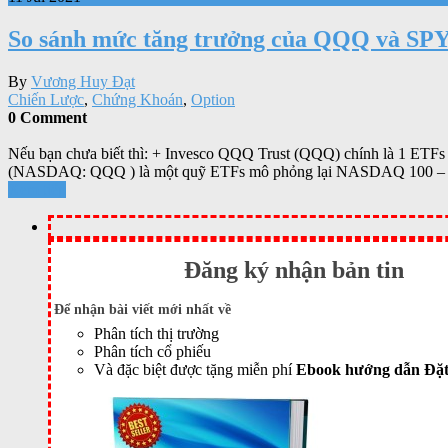
So sánh mức tăng trưởng của QQQ và SP
By
Vương Huy Đạt
Chiến Lược
,
Chứng Khoán
,
Option
0 Comment
Nếu bạn chưa biết thì: + Invesco QQQ Trust (QQQ) chính là 1 E
(NASDAQ: QQQ ) là một quỹ ETFs mô phỏng lại NASDAQ 100 –
Xem tiếp
Đăng ký nhận bản tin
Để nhận bài viết mới nhất về
Phân tích thị trường
Phân tích cổ phiếu
Và đặc biệt được tặng miễn phí
Ebook hướng dẫn Đặt