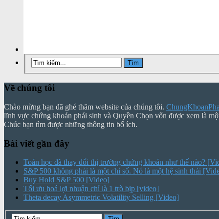
Về chúng tôi
Chào mừng bạn đã ghé thăm website của chúng tôi.
ChungKhoanPhai
lĩnh vực chứng khoán phái sinh và Quyền Chọn vốn được xem là mộ
Chúc bạn tìm được những thông tin bổ ích.
Bài viết gần đây
Toán học đã thay đổi thị trường chứng khoán như thế nào? [Vi
S&P 500 không phải là một chỉ số. Nó là một hệ sinh thái [Vid
Buy Hold S&P 500 [Video]
Tối ưu hoá lợi nhuận chỉ là 1 trò bịp [video]
Theta decay Asymmetric Volatility Selling [Video]