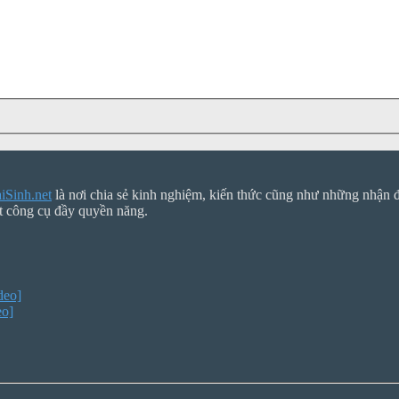
Sinh.net
là nơi chia sẻ kinh nghiệm, kiến thức cũng như những nhận đị
t công cụ đầy quyền năng.
deo]
eo]