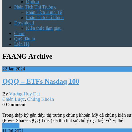
Option
Phân Tích Thị Truờng
Phân Tích Kinh Tế
Phân Tích Cổ Phiếu
Download
Kiến thức làm giàu
Chart
Quỹ đầu tư
Liên Hệ
FAANG Archive
22 Jan 2024
QQQ – ETFs Nasdaq 100
By
Vương Huy Đạt
Chiến Lược
,
Chứng Khoán
0 Comment
Trong thập kỷ gần đây, thị trường chứng khoán Mỹ đã chứng kiến sự 
(PowerShares QQQ Trust) đã thu hút sự chú ý đặc biệt với vị thế
Xem tiếp
11 Jul 2021