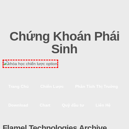
Chứng Khoán Phái
Sinh
Trang Chủ
Chiến Lược
Phân Tích Thị Truờng
Download
Chart
Quỹ đầu tư
Liên Hệ
Flamel Technologies Archive