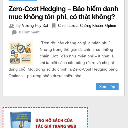
Zero-Cost Hedging – Bảo hiểm danh
mục không tốn phí, có thật không?
By
Vương Huy Đạt
Chiến Lược
,
Chứng Khoán
,
Option
0 Comment
“Trên đời này chẳng có gì là miễn phí.”
Nhưng trong thế giới tài chính, có những
chiến lược “gần như miễn phí”– ít nhất là
khi ta biết cách cân bằng rủi ro và chi phí
đúng chỗ. Một trong số đó chính là Zero-Cost Hedging bằng
Options – phương pháp được nhiều nhà
Xem tiếp