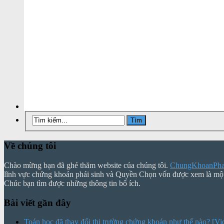
Về chúng tôi
Chào mừng bạn đã ghé thăm website của chúng tôi.
ChungKhoanPhai
lĩnh vực chứng khoán phái sinh và Quyền Chọn vốn được xem là mộ
Chúc bạn tìm được những thông tin bổ ích.
Bài viết gần đây
Toán học đã thay đổi thị trường chứng khoán như thế nào? [Vi