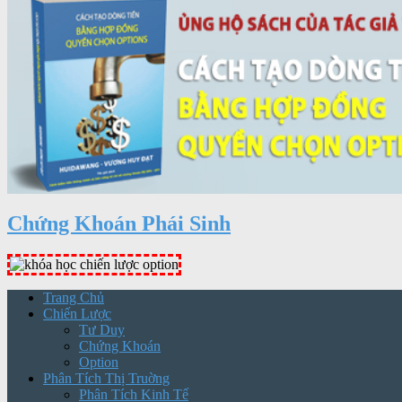
Chứng Khoán Phái Sinh
Trang Chủ
Chiến Lược
Tư Duy
Chứng Khoán
Option
Phân Tích Thị Truờng
Phân Tích Kinh Tế