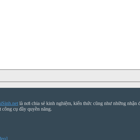
Sinh.net
là nơi chia sẻ kinh nghiệm, kiến thức cũng như những nhận đị
t công cụ đầy quyền năng.
deo]