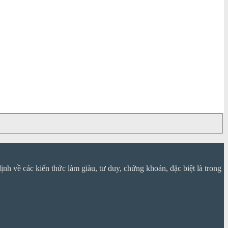
nh về các kiến thức làm giàu, tư duy, chứng khoán, đặc biệt là trong