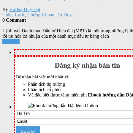
By
Vương Huy Đạt
Chiến Lược
,
Chứng Khoán
,
Tư Duy
0 Comment
Lý thuyết Danh mục Đầu tư Hiện đại (MPT) là một trong những lý thuy
tối ưu hóa lợi nhuận của một danh mục đầu tư bằng cách
Xem tiếp
Đăng ký nhận bản tin
Để nhận bài viết mới nhất về
Phân tích thị trường
Phân tích cổ phiếu
Và đặc biệt được tặng miễn phí
Ebook hướng dẫn Đặt