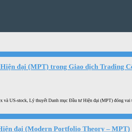
iện đại (MPT) trong Giao dịch Trading Cổ
dex và US-stock, Lý thuyết Danh mục Đầu tư Hiện đại (MPT) đóng vai tr
 Hiện đại (Modern Portfolio Theory – MPT)