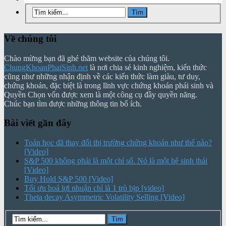
Về chúng tôi
Chào mừng bạn đã ghé thăm website của chúng tôi.
ChungKhoanPhaiSinh.net
là nơi chia sẻ kinh nghiệm, kiến thức
cũng như những nhận định về các kiến thức làm giàu, tư duy,
chứng khoán, đặc biệt là trong lĩnh vực chứng khoán phái sinh và
Quyền Chọn vốn được xem là một công cụ đầy quyền năng.
Chúc bạn tìm được những thông tin bổ ích.
Bài viết gần đây
Toán học đã thay đổi thị trường chứng khoán như thế nào?
[Video]
S&P 500 không phải là một chỉ số. Nó là một hệ sinh thái
[Video]
Buy Hold S&P 500 [Video]
Tối ưu hoá lợi nhuận chỉ là 1 trò bịp [video]
Theta decay Asymmetric Volatility Selling [Video]