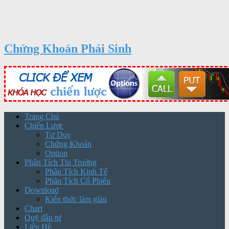
Chứng Khoán Phái Sinh
Trang Chủ
Chiến Lược
Tư Duy
Chứng Khoán
Option
Phân Tích Thị Truờng
Phân Tích Kinh Tế
Phân Tích Cổ Phiếu
Download
Kiến thức làm giàu
Chart
Quỹ đầu tư
Liên Hệ