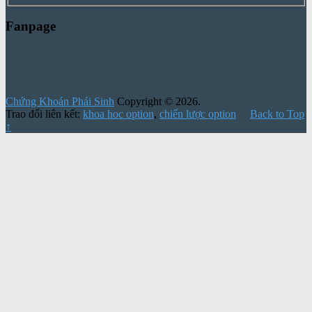
Fanpage
Chứng Khoán Phái Sinh
Copyright © 2026.
Trao đổi liên kết:
khoa hoc option
,
chiến lược option
Back to Top
↑