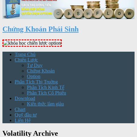
Chứng Khoán Phái Sinh
Trang Chủ
Chiến Lược
Tư Duy
Chứng Khoán
Option
Phân Tích Thị Truờng
Phân Tích Kinh Tế
Phân Tích Cổ Phiếu
Download
Kiến thức làm giàu
Chart
Quỹ đầu tư
Liên Hệ
Volatility Archive