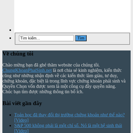
Về chúng tôi
Chào mừng bạn đã ghé thăm website của chúng tôi.
ChungKhoanPhaiSinh.net
là nơi chia sẻ kinh nghiệm, kiến thức
cũng như những nhận định về các kiến thức làm giàu, tư duy,
chứng khoán, đặc biệt là trong lĩnh vực chứng khoán phái sinh và
Quyền Chọn vốn được xem là một công cụ đầy quyền năng.
Chúc bạn tìm được những thông tin bổ ích.
Bài viết gần đây
Toán học đã thay đổi thị trường chứng khoán như thế nào?
[Video]
S&P 500 không phải là một chỉ số. Nó là một hệ sinh thái
[Video]