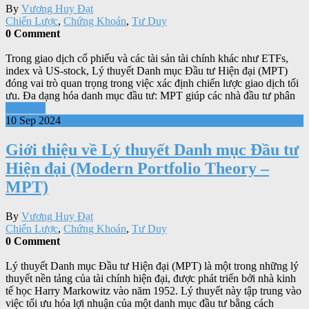
By
Vương Huy Đạt
Chiến Lược
,
Chứng Khoán
,
Tư Duy
0 Comment
Trong giao dịch cổ phiếu và các tài sản tài chính khác như ETFs,
index và US-stock, Lý thuyết Danh mục Đầu tư Hiện đại (MPT)
đóng vai trò quan trọng trong việc xác định chiến lược giao dịch tối
ưu. Đa dạng hóa danh mục đầu tư: MPT giúp các nhà đầu tư phân
Xem tiếp
10 Sep 2024
Giới thiệu về Lý thuyết Danh mục Đầu tư
Hiện đại (Modern Portfolio Theory –
MPT)
By
Vương Huy Đạt
Chiến Lược
,
Chứng Khoán
,
Tư Duy
0 Comment
Lý thuyết Danh mục Đầu tư Hiện đại (MPT) là một trong những lý
thuyết nền tảng của tài chính hiện đại, được phát triển bởi nhà kinh
tế học Harry Markowitz vào năm 1952. Lý thuyết này tập trung vào
việc tối ưu hóa lợi nhuận của một danh mục đầu tư bằng cách