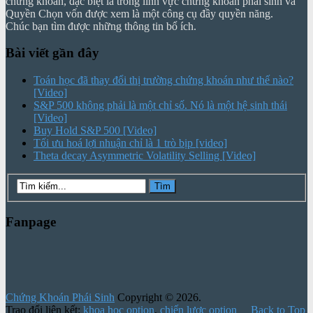
chứng khoán, đặc biệt là trong lĩnh vực chứng khoán phái sinh và
Quyền Chọn vốn được xem là một công cụ đầy quyền năng.
Chúc bạn tìm được những thông tin bổ ích.
Bài viết gần đây
Toán học đã thay đổi thị trường chứng khoán như thế nào?
[Video]
S&P 500 không phải là một chỉ số. Nó là một hệ sinh thái
[Video]
Buy Hold S&P 500 [Video]
Tối ưu hoá lợi nhuận chỉ là 1 trò bịp [video]
Theta decay Asymmetric Volatility Selling [Video]
Fanpage
Chứng Khoán Phái Sinh
Copyright © 2026.
Trao đổi liên kết:
khoa hoc option
,
chiến lược option
Back to Top