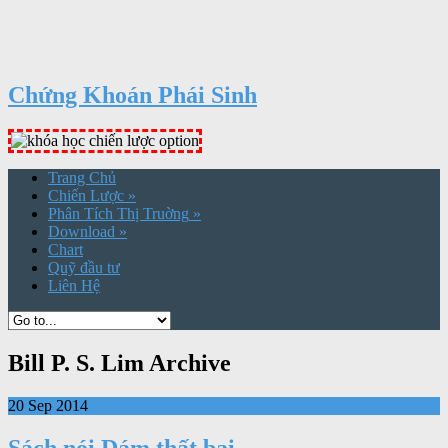
Chứng Khoán Phái Sinh
Trang Chủ
Chiến Lược
»
Phân Tích Thị Truờng
»
Download
»
Chart
Quỹ đầu tư
Liên Hệ
Bill P. S. Lim Archive
20 Sep 2014
Sách nói Dám thất bại