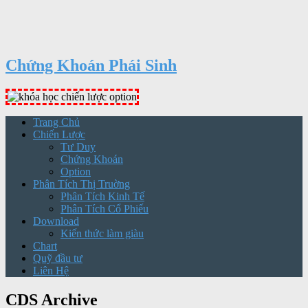
Chứng Khoán Phái Sinh
Trang Chủ
Chiến Lược
Tư Duy
Chứng Khoán
Option
Phân Tích Thị Truờng
Phân Tích Kinh Tế
Phân Tích Cổ Phiếu
Download
Kiến thức làm giàu
Chart
Quỹ đầu tư
Liên Hệ
CDS Archive