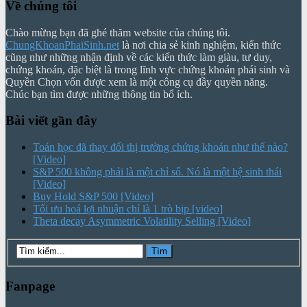
Về chúng tôi
Chào mừng bạn đã ghé thăm website của chúng tôi.
ChungKhoanPhaiSinh.net
là nơi chia sẻ kinh nghiệm, kiến thức
cũng như những nhận định về các kiến thức làm giàu, tư duy,
chứng khoán, đặc biệt là trong lĩnh vực chứng khoán phái sinh và
Quyền Chọn vốn được xem là một công cụ đầy quyền năng.
Chúc bạn tìm được những thông tin bổ ích.
Bài viết gần đây
Toán học đã thay đổi thị trường chứng khoán như thế nào?
[Video]
S&P 500 không phải là một chỉ số. Nó là một hệ sinh thái
[Video]
Buy Hold S&P 500 [Video]
Tối ưu hoá lợi nhuận chỉ là 1 trò bịp [video]
Theta decay Asymmetric Volatility Selling [Video]
Fanpage