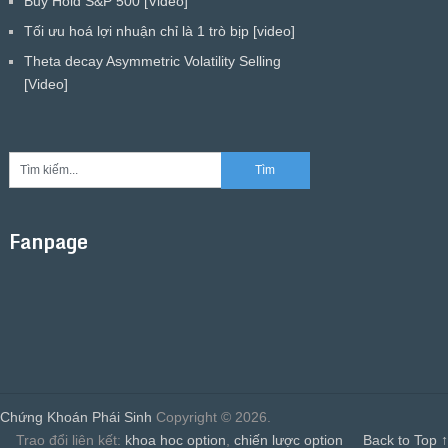
Buy Hold S&P 500 [Video]
Tối ưu hoá lợi nhuận chỉ là 1 trò bịp [video]
Theta decay Asymmetric Volatility Selling
[Video]
Fanpage
Chứng Khoán Phái Sinh
Copyright © 2026.
Trao đổi liên kết:
khoa hoc option
,
chiến lược option
Back to Top ↑