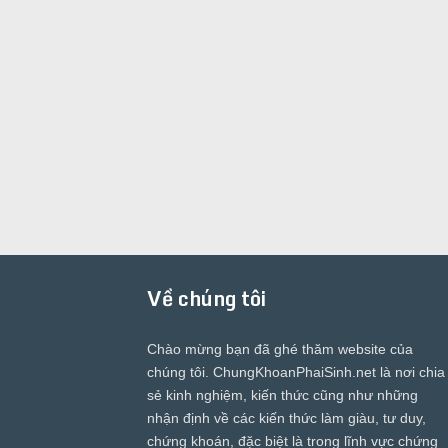
Về chúng tôi
Chào mừng bạn đã ghé thăm website của
chúng tôi.
ChungKhoanPhaiSinh.net
là nơi chia
sẻ kinh nghiệm, kiến thức cũng như những
nhận định về các kiến thức làm giàu, tư duy,
chứng khoán, đặc biệt là trong lĩnh vực chứng