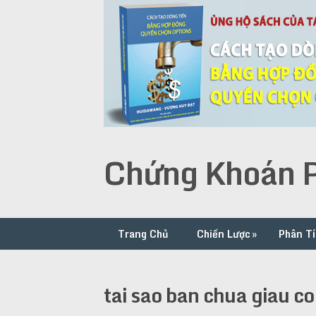
Chứng Khoán P
Trang Chủ
Chiến Lược
»
Phân Tí
tai sao ban chua giau co