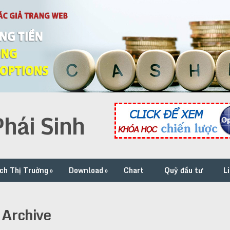
hái Sinh
ch Thị Truờng
»
Download
»
Chart
Quỹ đầu tư
L
 Archive