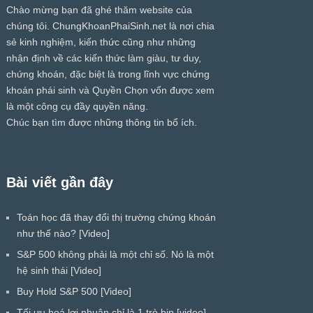
Chào mừng bạn đã ghé thăm website của
chúng tôi.
ChungKhoanPhaiSinh.net
là nơi chia
sẻ kinh nghiệm, kiến thức cũng như những
nhận định về các kiến thức làm giàu, tư duy,
chứng khoán, đặc biệt là trong lĩnh vực chứng
khoán phái sinh và Quyền Chọn vốn được xem
là một công cụ đầy quyền năng.
Chúc bạn tìm được những thông tin bổ ích.
Bài viết gần đây
Toán học đã thay đổi thị trường chứng khoán
như thế nào? [Video]
S&P 500 không phải là một chỉ số. Nó là một
hệ sinh thái [Video]
Buy Hold S&P 500 [Video]
Tối ưu hoá lợi nhuận chỉ là 1 trò bịp [video]