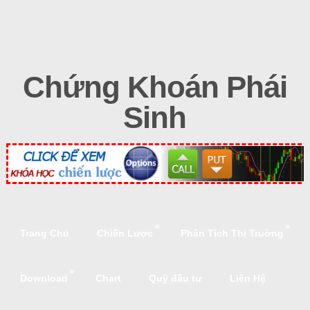
Chứng Khoán Phái
Sinh
»
»
Trang Chủ
Chiến Lược
Phân Tích Thị Truờng
»
Download
Chart
Quỹ đầu tư
Liên Hệ