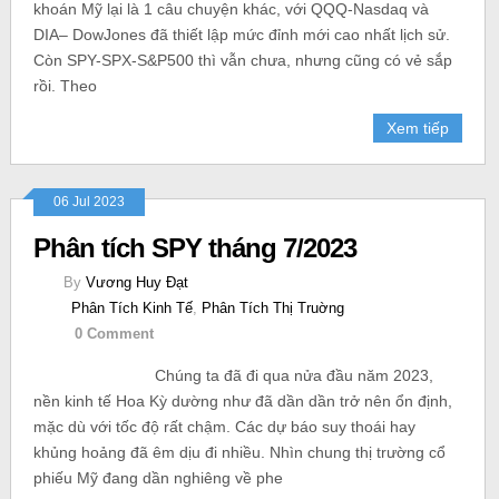
khoán Mỹ lại là 1 câu chuyện khác, với QQQ-Nasdaq và
DIA– DowJones đã thiết lập mức đỉnh mới cao nhất lịch sử.
Còn SPY-SPX-S&P500 thì vẫn chưa, nhưng cũng có vẻ sắp
rồi. Theo
Xem tiếp
06 Jul 2023
Phân tích SPY tháng 7/2023
By
Vương Huy Đạt
Phân Tích Kinh Tế
,
Phân Tích Thị Truờng
0 Comment
Chúng ta đã đi qua nửa đầu năm 2023,
nền kinh tế Hoa Kỳ dường như đã dần dần trở nên ổn định,
mặc dù với tốc độ rất chậm. Các dự báo suy thoái hay
khủng hoảng đã êm dịu đi nhiều. Nhìn chung thị trường cổ
phiếu Mỹ đang dần nghiêng về phe