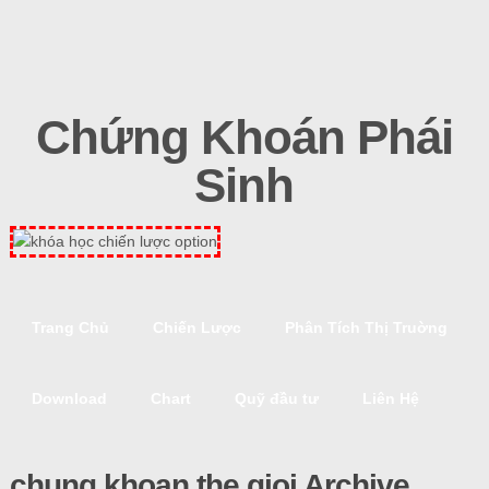
Chứng Khoán Phái
Sinh
Trang Chủ
Chiến Lược
Phân Tích Thị Truờng
Download
Chart
Quỹ đầu tư
Liên Hệ
chung khoan the gioi Archive