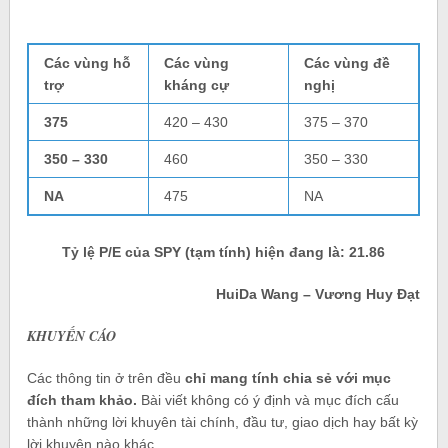
Các vùng hỗ
Các vùng
Các vùng đề
trợ
kháng cự
nghị
375
420 – 430
375 – 370
350 – 330
460
350 – 330
NA
475
NA
Tỷ lệ P/E của SPY (tạm tính) hiện đang là: 21.86
HuiDa Wang – Vương Huy Đạt
KHUYẾN CÁO
Các thông tin ở trên đều
chỉ mang tính chia sẻ với mục
đích tham khảo.
Bài viết không có ý định và mục đích cấu
thành những lời khuyên tài chính, đầu tư, giao dịch hay bất kỳ
lời khuyên nào khác.