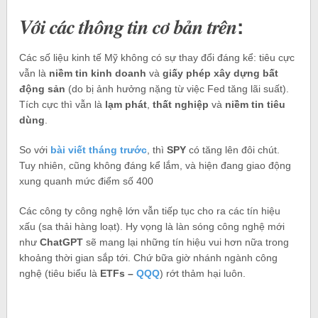
Với các thông tin cơ bản trên
:
Các số liệu kinh tế Mỹ không có sự thay đổi đáng kể: tiêu cực
vẫn là
niềm tin kinh doanh
và
giấy phép xây dựng bất
động sản
(do bị ảnh hưởng nặng từ việc Fed tăng lãi suất).
Tích cực thì vẫn là
lạm phát
,
thất nghiệp
và
niềm tin tiêu
dùng
.
So với
bài viết tháng trước
, thì
SPY
có tăng lên đôi chút.
Tuy nhiên, cũng không đáng kể lắm, và hiện đang giao động
xung quanh mức điểm số 400
Các công ty công nghệ lớn vẫn tiếp tục cho ra các tín hiệu
xấu (sa thải hàng loạt). Hy vọng là làn sóng công nghệ mới
như
ChatGPT
sẽ mang lại những tín hiệu vui hơn nữa trong
khoảng thời gian sắp tới. Chứ bữa giờ nhánh ngành công
nghệ (tiêu biểu là
ETFs –
QQQ
) rớt thảm hại luôn.