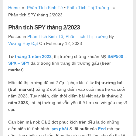
Home
»
Phân Tích Kinh Tế
•
Phân Tích Thị Truờng
»
Phân tích SPY tháng 2/2023
Phân tích SPY tháng 2/2023
Posted in
Phân Tích Kinh Tế
,
Phân Tích Thị Truờng
By
Vương Huy Đạt
On February 12, 2023
Từ
tháng 1 năm 2022
, thị trường chứng khoán Mỹ
S&P500 –
SPX – SPY
đã ở trong tình trạng thị trường gấu (
bear
market
).
Mặc dù thị trường đã có 2 đợt “phục kích” từ
thị trường bò
(bull market)
bằng 2 đợt tăng điểm vào cuối mùa hè và cuối
năm 2023. Tuy nhiên, đến thời điểm bài viết này là
tháng 2
năm 2023
, thì thị trường bò vẫn yếu thế hơn so với gấu mẹ vĩ
đại.
Căn bản mà nói: Cả 2 đợt phục kích trên đều là do những
diễn biến từ tình hình
lạm phát
&
lãi suất
của
Fed
mà tạo
nên. Tuy nhiên, sự biến động thị giá này đã làm cho đồ thị kỹ