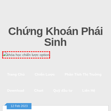
Chứng Khoán Phái
Sinh
Trang Chủ
Chiến Lược
Phân Tích Thị Truờng
Download
Chart
Quỹ đầu tư
Liên Hệ
12 Feb 2023