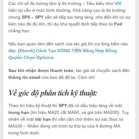
Các chỉ số đo lường tâm lý thị trường – Tiêu biểu như
VIX
hiện tại vẫn ở mức bình thường. Khả năng cao là thị trường
chung
SPX – SPY
vẫn sẽ tiếp tục tàng tàng, cho đến khi có sự
kiện nào đó đủ lớn, thí dụ như quyết định tiếp theo từ
Fed
chẳng hạn.
Nếu bạn quan tâm đến sách của tác giả thì vui lòng bấm vào
đây:
[Ebook] Cách Tạo DÒNG TIỀN Bằng Hợp Đồng
Quyền Chọn Options.
Sau khi nhận được thanh toán
, tác giả sẽ chuyển sách đến
thông tin email
của bạn đã để lại. Cảm ơn!
Về góc độ phân tích kỹ thuật:
Theo tín hiệu kỹ thuật thì
SPY
đã có dấu hiệu tăng về mặt
trung hạn
(tín hiệu MA20 cắt MA50, và giá trên MA200). Tuy
nhiên về mặt
dài hạn
thì vẫn cần chờ thêm sự xác thực từ
MA100 – Nhằm đúng với trình tự thứ tự của 4 đường MA
trong hình dưới.