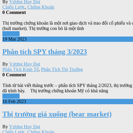
By
Vương Huy Đạt
Chiến Lược
,
Chứng Khoán
0 Comment
Thị trường chứng khoán là một nơi giao dịch và trao đổi cổ phiếu và c
(bull market). Thị trường con bò là một tình
Xem tiếp
19 Mar 2023
Phân tích SPY tháng 3/2023
By
Vương Huy Đạt
Phân Tích Kinh Tế
,
Phân Tích Thị Truờng
0 Comment
Tính từ bài viết tháng trước – phân tích SPY tháng 2/2023, thị tr
đã trình bày. Thị trường chứng khoán Mỹ có khả năng
Xem tiếp
16 Feb 2023
Thị trường giá xuống (bear market)
By
Vương Huy Đạt
Chiến Lược
,
Chứng Khoán