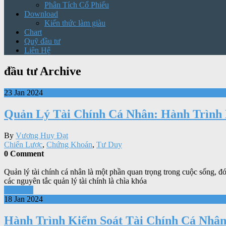
Phân Tích Cổ Phiếu
Download
Kiến thức làm giàu
Chart
Quỹ đầu tư
Liên Hệ
đầu tư Archive
23 Jan 2024
Quản Lý Tài Chính Cá Nhân: Hành Trình
By
Vương Huy Đạt
Chiến Lược
,
Chứng Khoán
,
Tư Duy
0 Comment
Quản lý tài chính cá nhân là một phần quan trọng trong cuộc sống, đ
các nguyên tắc quản lý tài chính là chìa khóa
Xem tiếp
18 Jan 2024
Hành Trình Kiểm Soát Tài Chính Cá Nhâ