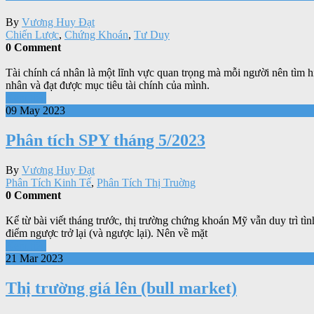
By
Vương Huy Đạt
Chiến Lược
,
Chứng Khoán
,
Tư Duy
0 Comment
Tài chính cá nhân là một lĩnh vực quan trọng mà mỗi người nên tìm hi
nhân và đạt được mục tiêu tài chính của mình.
Xem tiếp
09 May 2023
Phân tích SPY tháng 5/2023
By
Vương Huy Đạt
Phân Tích Kinh Tế
,
Phân Tích Thị Truờng
0 Comment
Kể từ bài viết tháng trước, thị trường chứng khoán Mỹ vẫn duy trì t
điểm ngược trở lại (và ngược lại). Nên về mặt
Xem tiếp
21 Mar 2023
Thị trường giá lên (bull market)