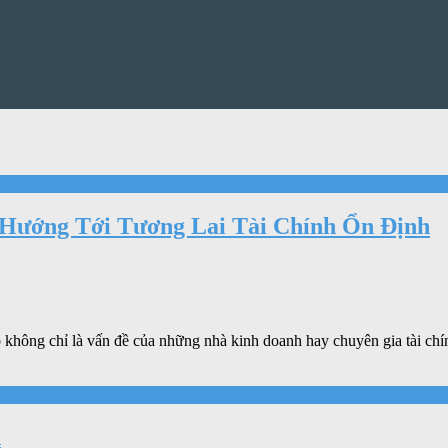
 Hướng Tới Tương Lai Tài Chính Ổn Định
ó không chỉ là vấn đề của những nhà kinh doanh hay chuyên gia tài chí
n