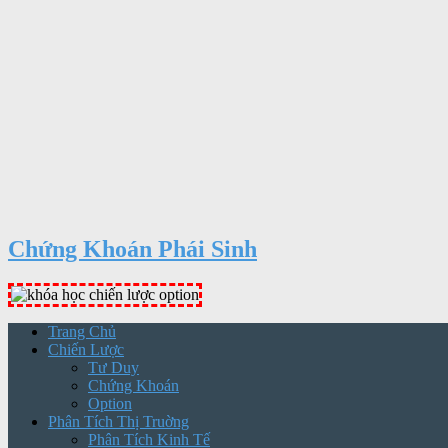
Chứng Khoán Phái Sinh
Trang Chủ
Chiến Lược
Tư Duy
Chứng Khoán
Option
Phân Tích Thị Truờng
Phân Tích Kinh Tế