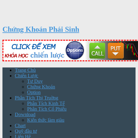
Chứng Khoán Phái Sinh
Trang Chủ
Chiến Lược
Tư Duy
Chứng Khoán
Option
Phân Tích Thị Truờng
Phân Tích Kinh Tế
Phân Tích Cổ Phiếu
Download
Kiến thức làm giàu
Chart
Quỹ đầu tư
Liên Hệ