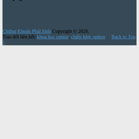
Chứng Khoán Phái Sinh
Copyright © 2026.
Trao đổi liên kết:
khoa hoc option
,
chiến lược option
Back to Top
↑