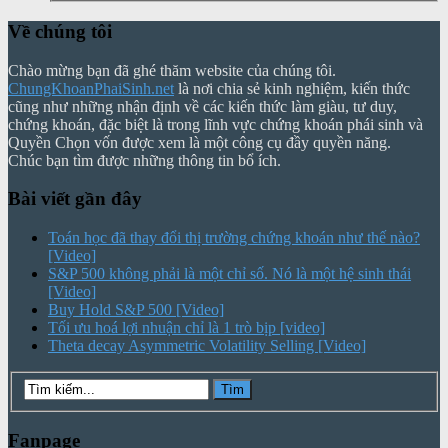
Về chúng tôi
Chào mừng bạn đã ghé thăm website của chúng tôi.
ChungKhoanPhaiSinh.net
là nơi chia sẻ kinh nghiệm, kiến thức
cũng như những nhận định về các kiến thức làm giàu, tư duy,
chứng khoán, đặc biệt là trong lĩnh vực chứng khoán phái sinh và
Quyền Chọn vốn được xem là một công cụ đầy quyền năng.
Chúc bạn tìm được những thông tin bổ ích.
Bài viết gần đây
Toán học đã thay đổi thị trường chứng khoán như thế nào?
[Video]
S&P 500 không phải là một chỉ số. Nó là một hệ sinh thái
[Video]
Buy Hold S&P 500 [Video]
Tối ưu hoá lợi nhuận chỉ là 1 trò bịp [video]
Theta decay Asymmetric Volatility Selling [Video]
Fanpage