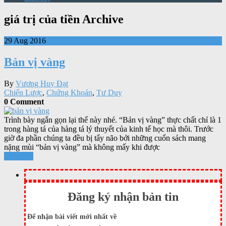
giá trị của tiền Archive
29 Aug 2016
Bản vị vàng
By
Vương Huy Đạt
Chiến Lược
,
Chứng Khoán
,
Tư Duy
0 Comment
Trình bày ngắn gọn lại thế này nhé. “Bản vị vàng” thực chất chỉ là 1
trong hàng tá của hàng tá lý thuyết của kinh tế học mà thôi. Trước
giờ đa phần chúng ta đều bị tẩy não bởi những cuốn sách mang
nặng mùi “bản vị vàng” mà không mấy khi được
Xem tiếp
Đăng ký nhận bản tin
Để nhận bài viết mới nhất về