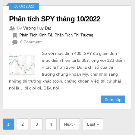
16 Oct 2022
Phân tích SPY tháng 10/2022
By
Vương Huy Đạt
Phân Tích Kinh Tế
,
Phân Tích Thị Truờng
0 Comment
So với mức đỉnh 480, SPY đã giảm đến
mức điểm hiện tại là 357, ứng với 123 điểm
– tức là hơn 25%. Đó là chỉ số của thị
trường chứng khoán Mỹ, chứ nhìn sang
những thị trường khác (coin, chứng khoán Việt) thì cứ phải
nói là… ói giới ơi. Đấy, nói
Xem tiếp
1
2
3
4
Next ›
Last »