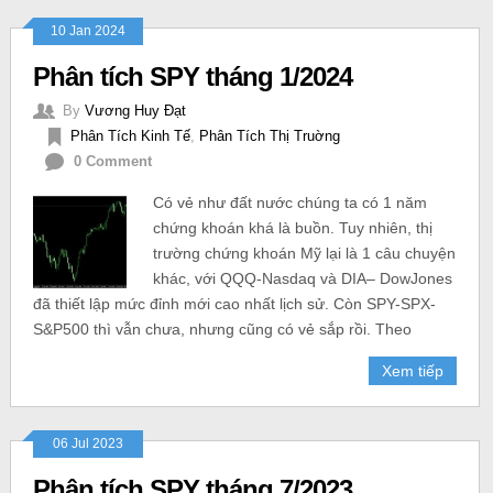
10 Jan 2024
Phân tích SPY tháng 1/2024
By
Vương Huy Đạt
Phân Tích Kinh Tế
,
Phân Tích Thị Truờng
0 Comment
Có vẻ như đất nước chúng ta có 1 năm
chứng khoán khá là buồn. Tuy nhiên, thị
trường chứng khoán Mỹ lại là 1 câu chuyện
khác, với QQQ-Nasdaq và DIA– DowJones
đã thiết lập mức đỉnh mới cao nhất lịch sử. Còn SPY-SPX-
S&P500 thì vẫn chưa, nhưng cũng có vẻ sắp rồi. Theo
Xem tiếp
06 Jul 2023
Phân tích SPY tháng 7/2023