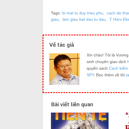
Tags:
bi mat tu duy trieu phu
,
cach de tha
giau
,
lam giau bat dau tu dau
,
T Harv Eke
Về tác giả
Xin chào! Tôi là Vươn
sinh chuyên giao dịch
quyển sách
Cách kiếm 
SPY
. Đọc thêm về tôi
t
Bài viết liên quan