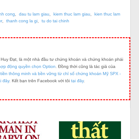
nh cong
,
dau tu lam giau
,
kiem thuc lam giau
,
kien thuc lam
r
,
thanh cong la gi
,
tu do tai chinh
g Huy Đạt, là một nhà đầu tư chứng khoán và chứng khoán phái
hợp động quyền chọn Option
. Đồng thời cũng là tác giả của
tiền thông minh và bền vững từ chỉ số chứng khoán Mỹ SPX -
ại đây
. Kết bạn trên Facebook với tôi
tại đây
.