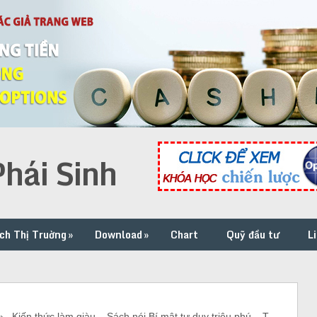
hái Sinh
ch Thị Truờng
»
Download
»
Chart
Quỹ đầu tư
L
Kiến thức làm giàu – Sách nói Bí mật tư duy triệu phú – T