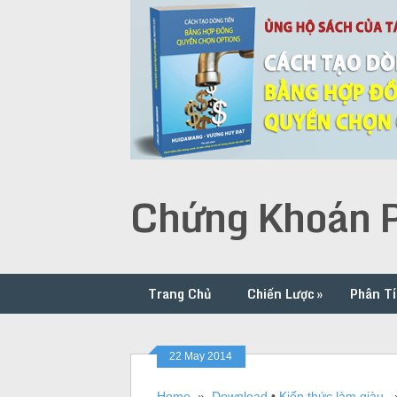
Chứng Khoán P
Trang Chủ
Chiến Lược
»
Phân Tí
22 May 2014
Home
»
Download
•
Kiến thức làm giàu
» 