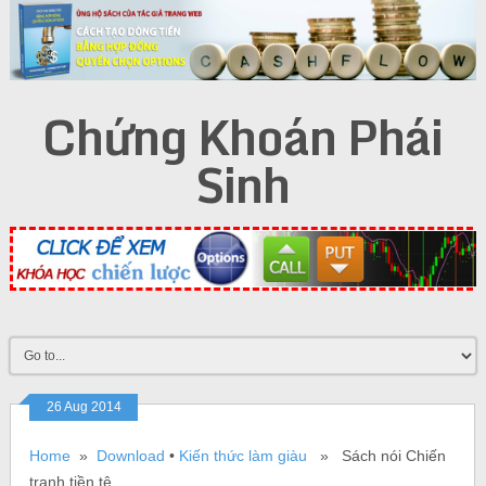
Chứng Khoán Phái
Sinh
26 Aug 2014
Home
»
Download
•
Kiến thức làm giàu
» Sách nói Chiến
tranh tiền tệ