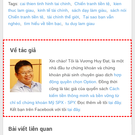
Tags:
cai thien tinh hinh tai chinh
,
Chiến tranh tiền tệ
,
kien
thuc lam giau
,
kinh tế tài chính
,
sách dạy làm giàu
,
sách nói
Chiến tranh tiền tệ
,
tài chính thế giới
,
Tại sao bạn vẫn
nghèo
,
tìm hiểu về tiền bạc
,
tu duy lam giau
Về tác giả
Xin chào! Tôi là Vương Huy Đạt, là một
nhà đầu tư chứng khoán và chứng
khoán phái sinh chuyên giao dịch
hợp
động quyền chọn Option
. Đồng thời
cũng là tác giả của quyển sách
Cách
kiếm tiền thông minh và bền vững từ
chỉ số chứng khoán Mỹ SPX - SPY
. Đọc thêm về tôi
tại đây
.
Kết bạn trên Facebook với tôi
tại đây
.
Bài viết liên quan