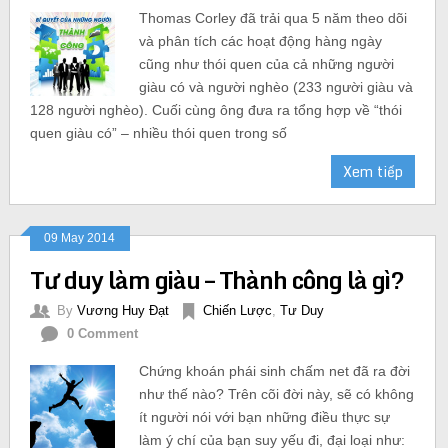
Thomas Corley đã trải qua 5 năm theo dõi
và phân tích các hoạt động hàng ngày
cũng như thói quen của cả những người
giàu có và người nghèo (233 người giàu và
128 người nghèo). Cuối cùng ông đưa ra tổng hợp về “thói
quen giàu có” – nhiều thói quen trong số
Xem tiếp
09 May 2014
Tư duy làm giàu – Thành công là gì?
By
Vương Huy Đạt
Chiến Lược
,
Tư Duy
0 Comment
Chứng khoán phái sinh chấm net đã ra đời
như thế nào? Trên cõi đời này, sẽ có không
ít người nói với bạn những điều thực sự
làm ý chí của bạn suy yếu đi, đại loại như: