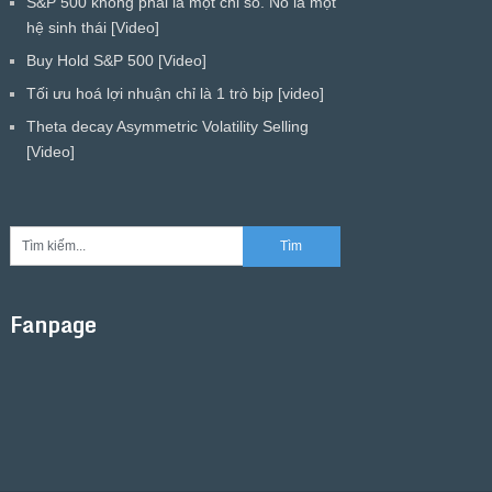
S&P 500 không phải là một chỉ số. Nó là một
hệ sinh thái [Video]
Buy Hold S&P 500 [Video]
Tối ưu hoá lợi nhuận chỉ là 1 trò bịp [video]
Theta decay Asymmetric Volatility Selling
[Video]
Fanpage