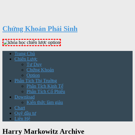
Chứng Khoán Phái Sinh
Trang Chủ
Chiến Lược
Tư Duy
Chứng Khoán
Option
Phân Tích Thị Truờng
Phân Tích Kinh Tế
Phân Tích Cổ Phiếu
Download
Kiến thức làm giàu
Chart
Quỹ đầu tư
Liên Hệ
Harry Markowitz Archive