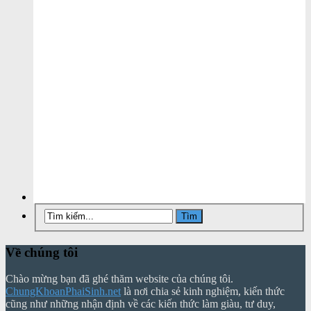
Về chúng tôi
Chào mừng bạn đã ghé thăm website của chúng tôi.
ChungKhoanPhaiSinh.net
là nơi chia sẻ kinh nghiệm, kiến thức
cũng như những nhận định về các kiến thức làm giàu, tư duy,