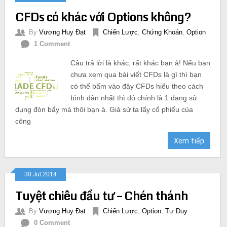
CFDs có khác với Options không?
By
Vương Huy Đạt
Chiến Lược
,
Chứng Khoán
,
Option
1 Comment
Câu trả lời là khác, rất khác bạn à! Nếu bạn
chưa xem qua bài viết CFDs là gì thì bạn
có thể bấm vào đây CFDs hiểu theo cách
bình dân nhất thì đó chính là 1 dạng sử
dụng đòn bẩy mà thôi bạn à. Giả sử ta lấy cổ phiếu của
công
Xem tiếp
30 Jul 2014
Tuyệt chiêu đầu tư – Chén thánh
By
Vương Huy Đạt
Chiến Lược
,
Option
,
Tư Duy
0 Comment