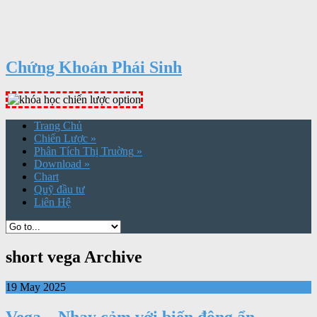
Chứng Khoán Phái Sinh
Trang Chủ
Chiến Lược
»
Phân Tích Thị Truờng
»
Download
»
Chart
Quỹ đầu tư
Liên Hệ
short vega Archive
19 May 2025
Vega – Nhạy cảm với biến động ẩn