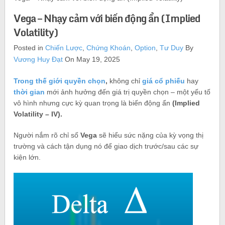
Vega – Nhạy cảm với biến động ẩn (Implied
Volatility)
Posted in
Chiến Lược
,
Chứng Khoán
,
Option
,
Tư Duy
By
Vương Huy Đạt
On May 19, 2025
Trong thế giới quyền chọn
,
không chỉ
giá cổ phiếu
hay
thời gian
mới ảnh hưởng đến giá trị quyền chọn – một yếu tố
vô hình nhưng cực kỳ quan trọng là biến động ẩn
(Implied
Volatility – IV).
Người nắm rõ chỉ số
Vega
sẽ hiểu sức nặng của kỳ vọng thị
trường và cách tận dụng nó để giao dịch trước/sau các sự
kiện lớn.