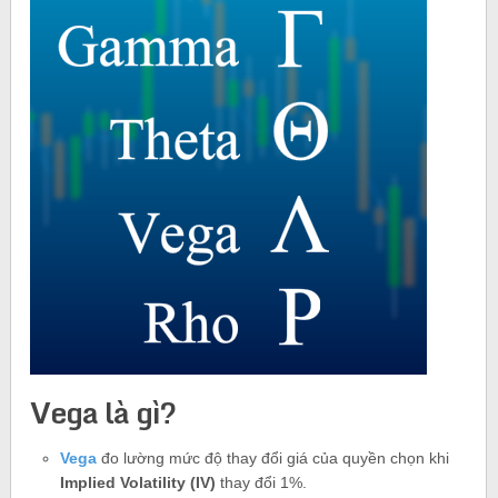
Vega là gì?
Vega
đo lường mức độ thay đổi giá của quyền chọn khi
Implied Volatility (IV)
thay đổi 1%.