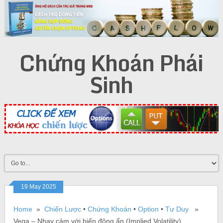
Chứng Khoán Phái
Sinh
19 May 2025
Home
»
Chiến Lược
•
Chứng Khoán
•
Option
•
Tư Duy
»
Vega – Nhạy cảm với biến động ẩn (Implied Volatility)