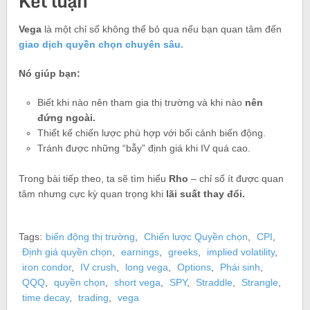
Kết luận
Vega
là một chỉ số không thể bỏ qua nếu bạn quan tâm đến
giao dịch quyền chọn chuyên sâu.
Nó giúp bạn:
Biết khi nào nên tham gia thị trường và khi nào
nên
đứng ngoài.
Thiết kế chiến lược phù hợp với bối cảnh biến động.
Tránh được những “bẫy” định giá khi IV quá cao.
Trong bài tiếp theo, ta sẽ tìm hiểu
Rho
– chỉ số ít được quan
tâm nhưng cực kỳ quan trọng khi
lãi suất thay đổi.
Tags:
biến động thị trường
,
Chiến lược Quyền chọn
,
CPI
,
Định giá quyền chọn
,
earnings
,
greeks
,
implied volatility
,
iron condor
,
IV crush
,
long vega
,
Options
,
Phái sinh
,
QQQ
,
quyền chọn
,
short vega
,
SPY
,
Straddle
,
Strangle
,
time decay
,
trading
,
vega