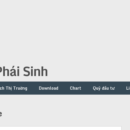
hái Sinh
ch Thị Truờng
Download
Chart
Quỹ đầu tư
L
e