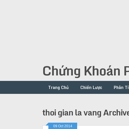
Chứng Khoán P
Trang Chủ
Chiến Lược
Phân Tí
thoi gian la vang Archiv
09 Oct 2014