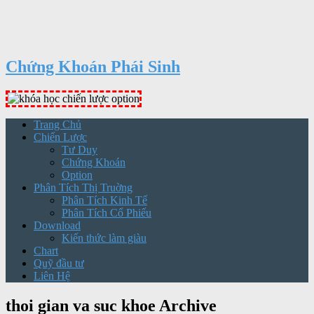
Chứng Khoán Phái Sinh
Trang Chủ
Chiến Lược
Tư Duy
Chứng Khoán
Option
Phân Tích Thị Truờng
Phân Tích Kinh Tế
Phân Tích Cổ Phiếu
Download
Kiến thức làm giàu
Chart
Quỹ đầu tư
Liên Hệ
thoi gian va suc khoe Archive