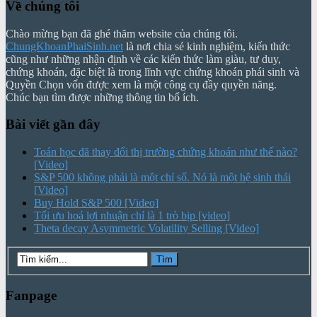
Về chúng tôi
Chào mừng bạn đã ghé thăm website của chúng tôi.
ChungKhoanPhaiSinh.net
là nơi chia sẻ kinh nghiệm, kiến thức
cũng như những nhận định về các kiến thức làm giàu, tư duy,
chứng khoán, đặc biệt là trong lĩnh vực chứng khoán phái sinh và
Quyền Chọn vốn được xem là một công cụ đầy quyền năng.
Chúc bạn tìm được những thông tin bổ ích.
Bài viết gần đây
Toán học đã thay đổi thị trường chứng khoán như thế nào?
[Video]
S&P 500 không phải là một chỉ số. Nó là một hệ sinh thái
[Video]
Buy Hold S&P 500 [Video]
Tối ưu hoá lợi nhuận chỉ là 1 trò bịp [video]
Theta decay Asymmetric Volatility Selling [Video]
Fanpage