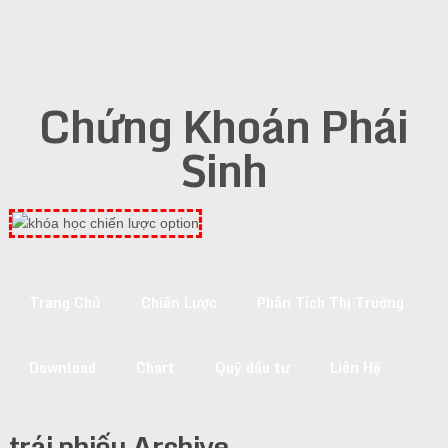
Chứng Khoán Phái
Sinh
Trang Chủ
Chiến Lược
Phân Tích Thị Truờng
Download
Chart
Quỹ đầu tư
Liên Hệ
trái phiếu Archive