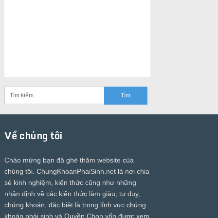
Về chúng tôi
Chào mừng bạn đã ghé thăm website của
chúng tôi.
ChungKhoanPhaiSinh.net
là nơi chia
sẻ kinh nghiệm, kiến thức cũng như những
nhận định về các kiến thức làm giàu, tư duy,
chứng khoán, đặc biệt là trong lĩnh vực chứng
khoán phái sinh và Quyền Chọn vốn được xem