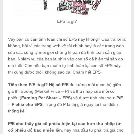
EPS là gì?
Vậy bạn có cần tính toán chỉ số EPS này không? Câu trả lời là
không, bởi vì các trang web về tài chính hay là các trang web
của các công ty môi giới chứng khoán đã tính toán sẵn giúp
bạn. Nhiệm vụ của bạn là nhìn vào con số đã hiện thị sẵn đó
mà thôi. Còn nếu bạn muốn tự tính toán lại con số EPS này
thì cũng được thôi, không sao cả. Chấm hết EPS.
Tiếp theo P/E là gì? Hệ số P/E
đo lường mối quan hệ giữa
giá thị trường (Market Price – P) và thu nhập của mỗi cổ
phiếu (
Earning Per Share – EPS
) và được tính như sau:
P/E
= P chia cho EPS.
Trong đó P là thị giá ngay tại thời điểm
thống kê.
P/E cho thấy giá cổ phiếu hiện tại cao hơn thu nhập từ
cổ phiếu đó bao nhiêu lần
, hay nhà đầu tư phải trả giá cho