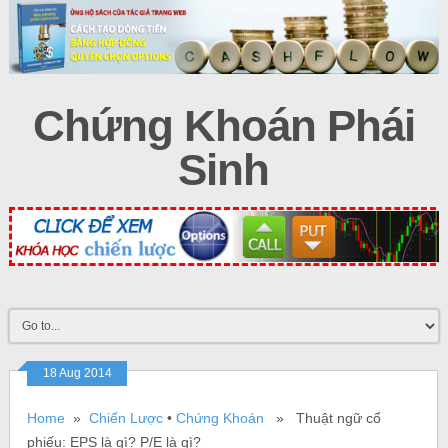
Chứng Khoán Phái
Sinh
18 Aug 2014
Home
»
Chiến Lược
•
Chứng Khoán
» Thuật ngữ cổ
phiếu: EPS là gì? P/E là gì?