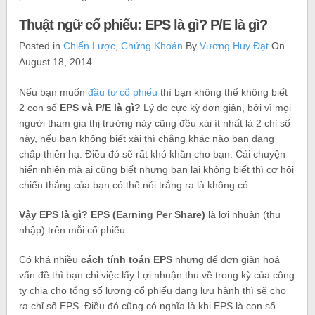
Thuật ngữ cổ phiếu: EPS là gì? P/E là gì?
Posted in
Chiến Lược
,
Chứng Khoán
By
Vương Huy Đạt
On
August 18, 2014
Nếu bạn muốn
đầu tư cổ phiếu
thì bạn không thể không biết
2 con số
EPS và P/E là gì?
Lý do cực kỳ đơn giản, bởi vì mọi
người tham gia thị trường này cũng đều xài ít nhất là 2 chỉ số
này, nếu bạn không biết xài thì chẳng khác nào bạn đang
chấp thiên hạ. Điều đó sẽ rất khó khăn cho bạn. Cái chuyện
hiển nhiên mà ai cũng biết nhưng bạn lại không biết thì cơ hội
chiến thắng của bạn có thể nói trắng ra là không có.
Vậy EPS là gì?
EPS (Earning Per Share)
là lợi nhuận (thu
nhập) trên mỗi cổ phiếu.
Có khá nhiều
cách tính toán EPS
nhưng để đơn giản hoá
vấn đề thì bạn chỉ việc lấy Lợi nhuận thu về trong kỳ của công
ty chia cho tổng số lượng cổ phiếu đang lưu hành thì sẽ cho
ra chỉ số EPS. Điều đó cũng có nghĩa là khi EPS là con số