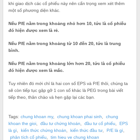
khi giao dịch các cổ phiếu này nên cẩn trọng xem xét thêm
một số phương diện khác.
Nếu P/E nằm trong khoảng nhỏ hơn 10, tức là cổ phiếu
đó hiện được xem là rẻ.
Nếu P/E nằm trong khoảng từ 10 đến 20, tức là trung
bình.
Nếu P/E nằm trong khoảng lớn hơn 20, tức là cổ phiếu
đó hiện được xem là mắc.
Tuy nhiên đó mới chỉ là hai con số EPS và P/E thôi, chúng ta
sẽ còn tiếp tục gặp gỡ 1 con số khác là PEG trong bài viết
tiếp theo, thân chào và hẹn gặp lại các bạn.
Tags:
chung khoan my
,
chung khoan phai sinh
,
chung
khoan the gioi
,
đầu tư chứng khoán
,
đầu tư cổ phiếu
,
EPS
là gì
,
kiến thức chứng khoán
,
kiến thức đầu tư
,
P/E là gì
,
phân tích cổ phiếu
,
tim hieu ve chung khoan