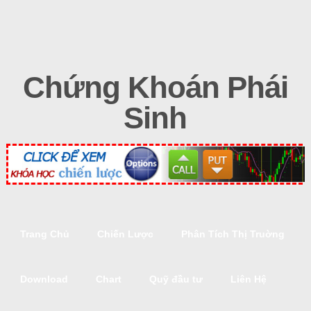
Chứng Khoán Phái
Sinh
Trang Chủ
Chiến Lược
Phân Tích Thị Truờng
Download
Chart
Quỹ đầu tư
Liên Hệ