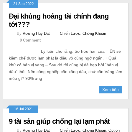
21 Sep 2022
Đại khủng hoảng tài chính đang
tới???
By
Vương Huy Đạt
Chiến Lược
,
Chứng Khoán
0 Comment
Lý luận cho rằng: Sự hữu hạn của TIỀN sẽ
kiềm chế được lạm phát là điều vô cùng ngớ ngẩn. + Quá
khứ có bản vị vàng – Sau đó rồi cũng bị đè bẹp bởi “bản vị
dầu” thôi. Nền công nghiệp cần xăng dầu, chứ cần Vàng làm
méo gì? 90% ứng
Xem tiếp
16 Jul 2021
9 tài sản giúp chống lại lạm phát
By
Vương Huy Đạt
Chiến Lược
,
Chứng Khoán
,
Option