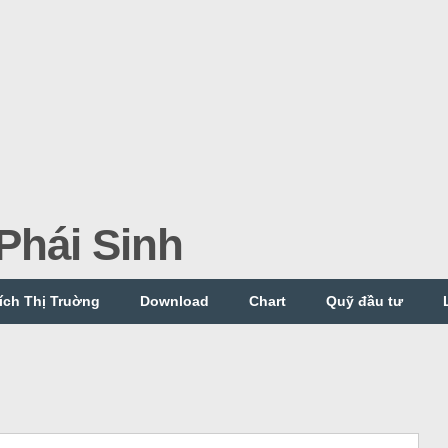
hái Sinh
ích Thị Truờng
Download
Chart
Quỹ đầu tư