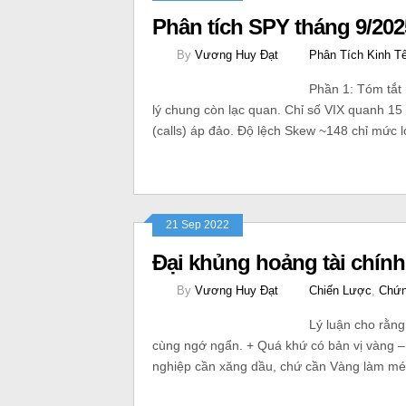
Phân tích SPY tháng 9/202
By
Vương Huy Đạt
Phân Tích Kinh T
Phần 1: Tóm tắt 
lý chung còn lạc quan. Chỉ số VIX quanh 15 
(calls) áp đảo. Độ lệch Skew ~148 chỉ mức l
21 Sep 2022
Đại khủng hoảng tài chín
By
Vương Huy Đạt
Chiến Lược
,
Chứn
Lý luận cho rằng
cùng ngớ ngẩn. + Quá khứ có bản vị vàng – 
nghiệp cần xăng dầu, chứ cần Vàng làm m