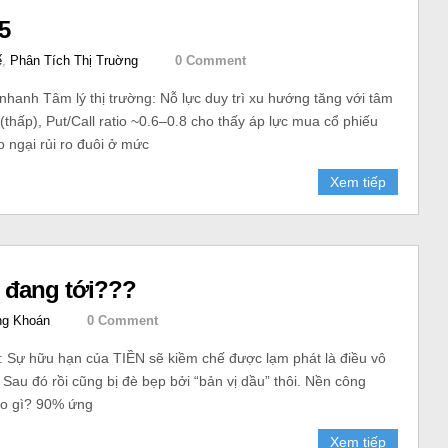
5
ế
,
Phân Tích Thị Truờng
0 Comment
nhanh Tâm lý thị trường: Nỗ lực duy trì xu hướng tăng với tâm
(thấp), Put/Call ratio ~0.6–0.8 cho thấy áp lực mua cổ phiếu
o ngại rủi ro đuôi ở mức
Xem tiếp
h đang tới???
g Khoán
0 Comment
: Sự hữu hạn của TIỀN sẽ kiềm chế được lạm phát là điều vô
Sau đó rồi cũng bị đè bẹp bởi “bản vị dầu” thôi. Nền công
éo gì? 90% ứng
Xem tiếp