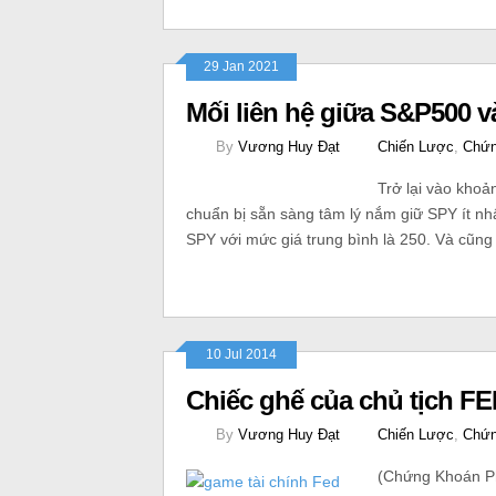
29 Jan 2021
Mối liên hệ giữa S&P500 v
By
Vương Huy Đạt
Chiến Lược
,
Chứn
Trở lại vào khoả
chuẩn bị sẵn sàng tâm lý nắm giữ SPY ít nhấ
SPY với mức giá trung bình là 250. Và cũng
10 Jul 2014
Chiếc ghế của chủ tịch F
By
Vương Huy Đạt
Chiến Lược
,
Chứn
(Chứng Khoán Phá