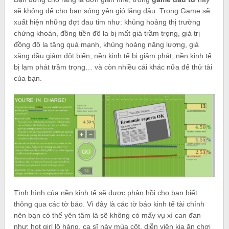
sẽ không để cho bạn sóng yên gió lặng đâu. Trong Game sẽ
xuất hiện những đợt đau tim như: khủng hoảng thị trường
chứng khoán, đồng tiền đô la bị mất giá trầm trọng, giá trị
đồng đô la tăng quá mạnh, khủng hoảng năng lượng, giá
xăng dầu giảm đột biến, nền kinh tế bị giảm phát, nền kinh tế
bị lạm phát trầm trọng… và còn nhiều cái khác nữa để thử tài
của bạn.
Tình hình của nền kinh tế sẽ được phản hồi cho bạn biết
thông qua các tờ báo. Vì đây là các tờ báo kinh tế tài chính
nên bạn có thể yên tâm là sẽ không có mấy vụ xì can đan
như: hot girl lộ hàng, ca sĩ này múa cột, diễn viên kia ăn chơi