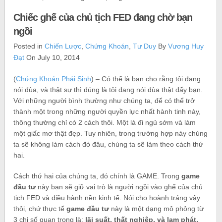
Chiếc ghế của chủ tịch FED đang chờ bạn
ngồi
Posted in
Chiến Lược
,
Chứng Khoán
,
Tư Duy
By
Vương Huy
Đạt
On July 10, 2014
(
Chứng Khoán Phái Sinh
) – Có thể là bạn cho rằng tôi đang
nói đùa, và thật sự thì đúng là tôi đang nói đùa thật đấy bạn.
Với những người bình thường như chúng ta, để có thể trở
thành một trong những người quyền lực nhất hành tinh này,
thông thường chỉ có 2 cách thôi. Một là đi ngủ sớm và làm
một giấc mơ thật đẹp. Tuy nhiên, trong trường hợp này chúng
ta sẽ không làm cách đó đâu, chúng ta sẽ làm theo cách thứ
hai.
Cách thứ hai của chúng ta, đó chính là GAME. Trong
game
đầu tư
này bạn sẽ giữ vai trò là người ngồi vào ghế của chủ
tịch FED và điều hành nền kinh tế. Nói cho hoành tráng vậy
thôi, chứ thực tế
game đầu tư
này là một dạng mô phỏng từ
3 chỉ số quan trọng là:
lãi suất, thất nghiệp, và lạm phát.