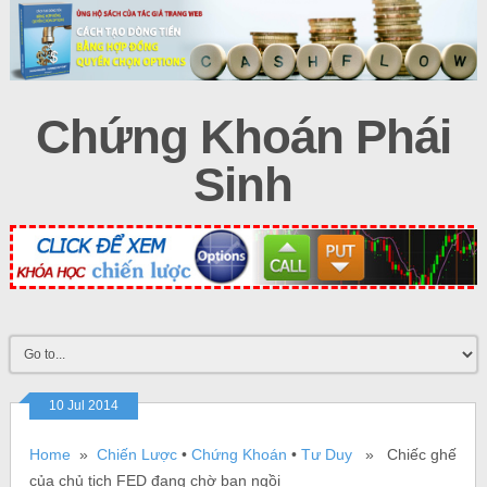
Chứng Khoán Phái
Sinh
10 Jul 2014
Home
»
Chiến Lược
•
Chứng Khoán
•
Tư Duy
» Chiếc ghế
của chủ tịch FED đang chờ bạn ngồi