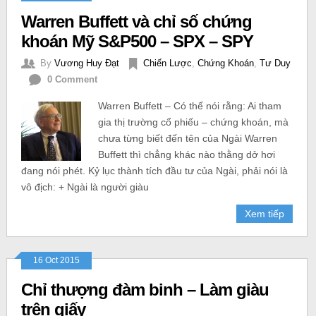
Warren Buffett và chỉ số chứng
khoán Mỹ S&P500 – SPX – SPY
By
Vương Huy Đạt
Chiến Lược
,
Chứng Khoán
,
Tư Duy
0 Comment
Warren Buffett – Có thể nói rằng: Ai tham
gia thị trường cổ phiếu – chứng khoán, mà
chưa từng biết đến tên của Ngài Warren
Buffett thì chẳng khác nào thằng dở hơi
đang nói phét. Kỷ lục thành tích đầu tư của Ngài, phải nói là
vô địch: + Ngài là người giàu
Xem tiếp
16 Oct 2015
Chỉ thượng đàm binh – Làm giàu
trên giấy