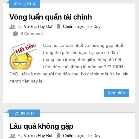
02 Aug 2014
Vòng luẩn quẩn tài chính
By
Vương Huy Đạt
Chiến Lược
,
Tư Duy
0 Comment
Câu hỏi cơ bản nhất và thường gặp nhất
trong thế giới tiền bạc: Tại sao cứ đầu
tháng lãnh lương đến giữa tháng đã hết
tiền, đến cuối tháng là mắc nợ ??? RICH
DAD : tất cả mọi người tìm đến cha, họ chỉ xin một ít tiền, xin
mượn tiền hay là
Xem tiếp
25 Jul 2014
Lâu quá không gặp
By
Vương Huy Đạt
Chiến Lược
,
Tư Duy