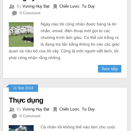
By
Vương Huy Đạt
Chiến Lược
,
Tư Duy
0 Comment
Ngày nào tôi cũng nhận được hàng tá tin
nhắn, email, điện thoại mời gọi từ các
chương trình làm giàu. Có thể nói trắng ra
là đang tra tấn bằng thông tin vào các giác
quan và não bộ của tôi vậy. Cũng là một người viết lách, tôi
phải công nhận rằng những
Xem tiếp
11 Sep 2014
Thực dụng
By
Vương Huy Đạt
Chiến Lược
,
Tư Duy
0 Comment
Cá nhân tôi không thể nào làm cho cuộc