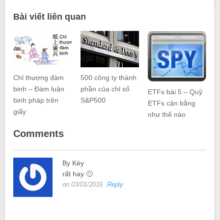
Bài viết liên quan
Chỉ thượng đàm
500 công ty thành
binh – Đàm luận
phần của chỉ số
ETFs bài 5 – Quỹ
binh pháp trên
S&P500
ETFs cân bằng
giấy
như thế nào
Comments
By Kèy
rất hay 🙂
on 03/01/2016
Reply