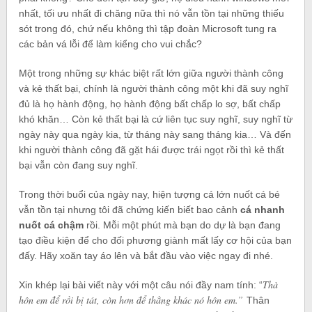
nhất, tối ưu nhất đi chăng nữa thì nó vẫn tồn tại những thiếu
sót trong đó, chứ nếu không thì tập đoàn Microsoft tung ra
các bản vá lỗi để làm kiểng cho vui chắc?
Một trong những sự khác biệt rất lớn giữa người thành công
và kẻ thất bại, chính là người thành công một khi đã suy nghĩ
đủ là họ hành động, họ hành động bất chấp lo sợ, bất chấp
khó khăn… Còn kẻ thất bại là cứ liên tục suy nghĩ, suy nghĩ từ
ngày này qua ngày kia, từ tháng này sang tháng kia… Và đến
khi người thành công đã gặt hái được trái ngọt rồi thì kẻ thất
bại vẫn còn đang suy nghĩ.
Trong thời buổi của ngày nay, hiện tượng cá lớn nuốt cá bé
vẫn tồn tại nhưng tôi đã chứng kiến biết bao cảnh
cá nhanh
nuốt cá chậm
rồi. Mỗi một phút mà bạn do dự là bạn đang
tạo điều kiện để cho đối phương giành mất lấy cơ hội của bạn
đấy. Hãy xoăn tay áo lên và bắt đầu vào việc ngay đi nhé.
Thà
Xin khép lại bài viết này với một câu nói đầy nam tính: “
hôn em để rồi bị tát, còn hơn để thằng khác nó hôn em.”
Thân