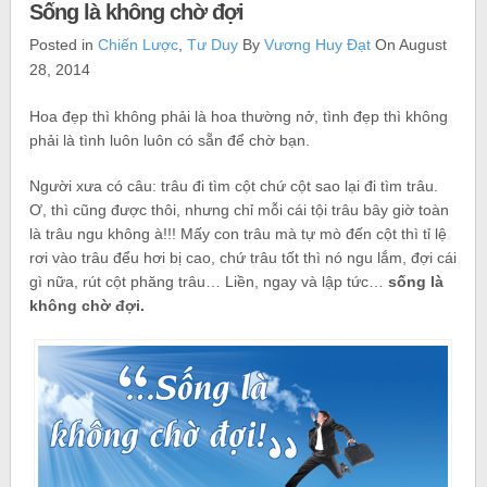
Sống là không chờ đợi
Posted in
Chiến Lược
,
Tư Duy
By
Vương Huy Đạt
On August
28, 2014
Hoa đẹp thì không phải là hoa thường nở, tình đẹp thì không
phải là tình luôn luôn có sẵn để chờ bạn.
Người xưa có câu: trâu đi tìm cột chứ cột sao lại đi tìm trâu.
Ơ, thì cũng được thôi, nhưng chỉ mỗi cái tội trâu bây giờ toàn
là trâu ngu không à!!! Mấy con trâu mà tự mò đến cột thì tỉ lệ
rơi vào trâu đểu hơi bị cao, chứ trâu tốt thì nó ngu lắm, đợi cái
gì nữa, rút cột phăng trâu… Liền, ngay và lập tức…
sống là
không chờ đợi.