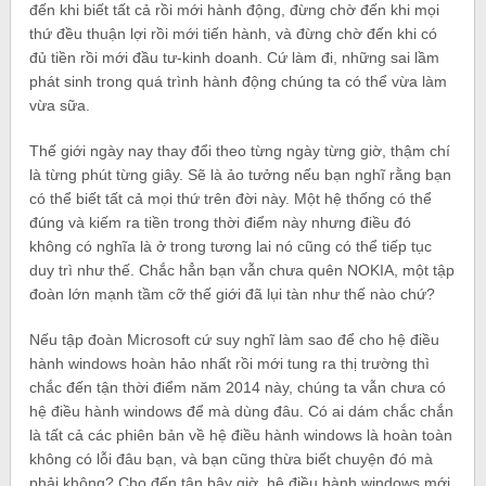
đến khi biết tất cả rồi mới hành động, đừng chờ đến khi mọi
thứ đều thuận lợi rồi mới tiến hành, và đừng chờ đến khi có
đủ tiền rồi mới đầu tư-kinh doanh. Cứ làm đi, những sai lầm
phát sinh trong quá trình hành động chúng ta có thể vừa làm
vừa sữa.
Thế giới ngày nay thay đổi theo từng ngày từng giờ, thậm chí
là từng phút từng giây. Sẽ là ảo tưởng nếu bạn nghĩ rằng bạn
có thể biết tất cả mọi thứ trên đời này. Một hệ thống có thể
đúng và kiếm ra tiền trong thời điểm này nhưng điều đó
không có nghĩa là ở trong tương lai nó cũng có thể tiếp tục
duy trì như thế. Chắc hẳn bạn vẫn chưa quên NOKIA, một tập
đoàn lớn mạnh tầm cỡ thế giới đã lụi tàn như thế nào chứ?
Nếu tập đoàn Microsoft cứ suy nghĩ làm sao để cho hệ điều
hành windows hoàn hảo nhất rồi mới tung ra thị trường thì
chắc đến tận thời điểm năm 2014 này, chúng ta vẫn chưa có
hệ điều hành windows để mà dùng đâu. Có ai dám chắc chắn
là tất cả các phiên bản về hệ điều hành windows là hoàn toàn
không có lỗi đâu bạn, và bạn cũng thừa biết chuyện đó mà
phải không? Cho đến tận bây giờ, hệ điều hành windows mới