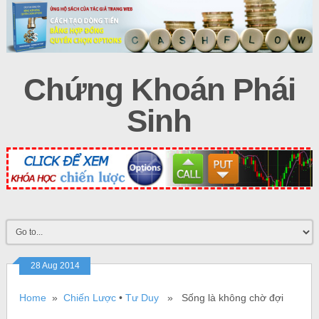
Chứng Khoán Phái
Sinh
28 Aug 2014
Home
»
Chiến Lược
•
Tư Duy
» Sống là không chờ đợi