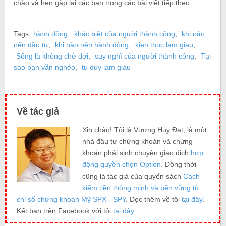
chào và hẹn gặp lại các bạn trong các bài viết tiếp theo.
Tags:
hành động
,
khác biệt của người thành công
,
khi nào
nên đầu tư
,
khi nào nên hành động
,
kien thuc lam giau
,
Sống là không chờ đợi
,
suy nghĩ của người thành công
,
Tại
sao bạn vẫn nghèo
,
tu duy lam giau
Về tác giả
Xin chào! Tôi là Vương Huy Đạt, là một
nhà đầu tư chứng khoán và chứng
khoán phái sinh chuyên giao dịch
hợp
động quyền chọn Option
. Đồng thời
cũng là tác giả của quyển sách
Cách
kiếm tiền thông minh và bền vững từ
chỉ số chứng khoán Mỹ SPX - SPY
. Đọc thêm về tôi
tại đây
.
Kết bạn trên Facebook với tôi
tại đây
.