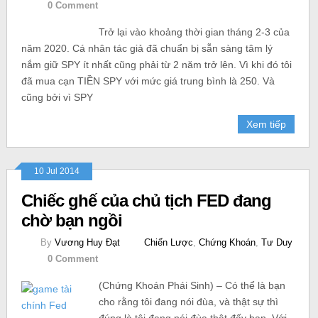
0 Comment
Trở lại vào khoảng thời gian tháng 2-3 của
năm 2020. Cá nhân tác giả đã chuẩn bị sẵn sàng tâm lý
nắm giữ SPY ít nhất cũng phải từ 2 năm trở lên. Vì khi đó tôi
đã mua cạn TIỀN SPY với mức giá trung bình là 250. Và
cũng bởi vì SPY
Xem tiếp
10 Jul 2014
Chiếc ghế của chủ tịch FED đang
chờ bạn ngồi
By
Vương Huy Đạt
Chiến Lược
,
Chứng Khoán
,
Tư Duy
0 Comment
(Chứng Khoán Phái Sinh) – Có thể là bạn
cho rằng tôi đang nói đùa, và thật sự thì
đúng là tôi đang nói đùa thật đấy bạn. Với