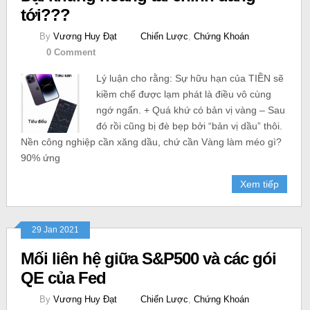
tới???
By
Vương Huy Đạt
Chiến Lược
,
Chứng Khoán
0 Comment
Lý luận cho rằng: Sự hữu hạn của TIỀN sẽ
kiềm chế được lạm phát là điều vô cùng
ngớ ngẩn. + Quá khứ có bản vị vàng – Sau
đó rồi cũng bị đè bẹp bởi “bản vị dầu” thôi.
Nền công nghiệp cần xăng dầu, chứ cần Vàng làm méo gì?
90% ứng
Xem tiếp
29 Jan 2021
Mối liên hệ giữa S&P500 và các gói
QE của Fed
By
Vương Huy Đạt
Chiến Lược
,
Chứng Khoán