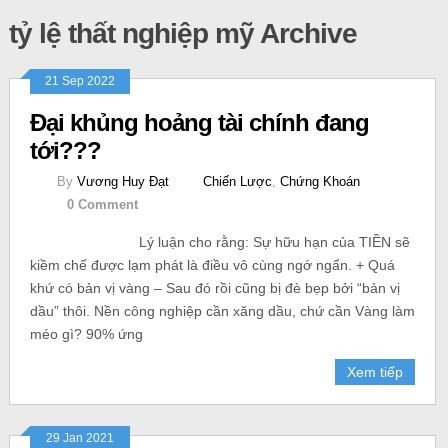
tỷ lệ thất nghiệp mỹ Archive
21 Sep 2022
Đại khủng hoảng tài chính đang
tới???
By
Vương Huy Đạt
Chiến Lược
,
Chứng Khoán
0 Comment
Lý luận cho rằng: Sự hữu hạn của TIỀN sẽ
kiềm chế được lạm phát là điều vô cùng ngớ ngẩn. + Quá
khứ có bản vị vàng – Sau đó rồi cũng bị đè bẹp bởi “bản vị
dầu” thôi. Nền công nghiệp cần xăng dầu, chứ cần Vàng làm
méo gì? 90% ứng
Xem tiếp
29 Jan 2021