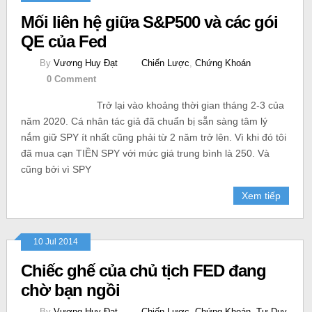
Mối liên hệ giữa S&P500 và các gói
QE của Fed
By
Vương Huy Đạt
Chiến Lược
,
Chứng Khoán
0 Comment
Trở lại vào khoảng thời gian tháng 2-3 của
năm 2020. Cá nhân tác giả đã chuẩn bị sẵn sàng tâm lý
nắm giữ SPY ít nhất cũng phải từ 2 năm trở lên. Vì khi đó tôi
đã mua cạn TIỀN SPY với mức giá trung bình là 250. Và
cũng bởi vì SPY
Xem tiếp
10 Jul 2014
Chiếc ghế của chủ tịch FED đang
chờ bạn ngồi
By
Vương Huy Đạt
Chiến Lược
,
Chứng Khoán
,
Tư Duy