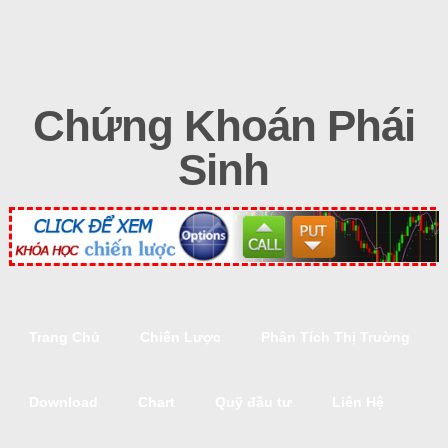
Chứng Khoán Phái
Sinh
Trang Chủ
Chiến Lược
Phân Tích Thị Truờng
Download
Chart
Quỹ đầu tư
Liên Hệ