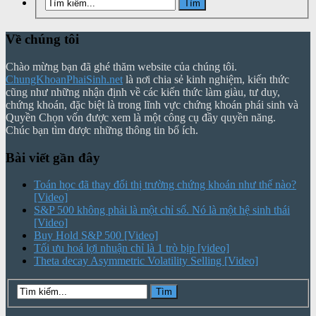
Về chúng tôi
Chào mừng bạn đã ghé thăm website của chúng tôi.
ChungKhoanPhaiSinh.net
là nơi chia sẻ kinh nghiệm, kiến thức
cũng như những nhận định về các kiến thức làm giàu, tư duy,
chứng khoán, đặc biệt là trong lĩnh vực chứng khoán phái sinh và
Quyền Chọn vốn được xem là một công cụ đầy quyền năng.
Chúc bạn tìm được những thông tin bổ ích.
Bài viết gần đây
Toán học đã thay đổi thị trường chứng khoán như thế nào?
[Video]
S&P 500 không phải là một chỉ số. Nó là một hệ sinh thái
[Video]
Buy Hold S&P 500 [Video]
Tối ưu hoá lợi nhuận chỉ là 1 trò bịp [video]
Theta decay Asymmetric Volatility Selling [Video]