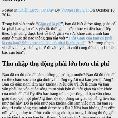
Posted in
Chiến Lược
,
Tư Duy
By
Vương Huy Đạt
On October 10,
2014
Trong bài viết trước “
Giàu có là gì?
”, bạn đã biết được rằng, giàu có
là phải bao gồm cả 3 yếu tố: thời gian, sức khỏe và tiền bạc. Tiếp
theo, bạn cũng được biết về thời gian và sức khỏe của chính bạn
đang ở mức độ nào thông qua bài viết “
Thời Gian của bạn có phải
là của bạn? Sức khỏe của bạn có phải là của bạn?
”. Và trong phạm
vi bài viết này, chúng ta sẽ đi vào yếu tố cuối cùng đó chính là “tiền
bạc của bạn”.
Thu nhập thụ động phải lớn hơn chi phí
Bạn đã có đủ tiền để làm những gì mà bạn muốn? Bạn đã đủ tiền để
có thể chăm sóc cho gia đình và những người mà bạn yêu thương?
Bạn có dám nghỉ làm hay không? Nếu câu trả lời là chưa và bạn
vẫn phải lao vào cuộc sống mưu sinh bán đi thời gian và sức khỏe
của mình để đổi lấy tiền bạc trang trải cuộc sống thì bạn vẫn chưa
giàu đâu. Có một phương thức để đo lường sự giàu có bằng tiền bạc
như thế này. Đó là nếu như bạn không cần làm việc nữa thì bạn sẽ
duy trì cuộc sống của mình được bao lâu ? Nếu bạn không làm việc
nữa và bạn duy trì được cuộc sống của bạn trong 1 tháng thì độ giàu
có về tiền bạc của bạn là 1 tháng. Như vậy thời gian này càng dài