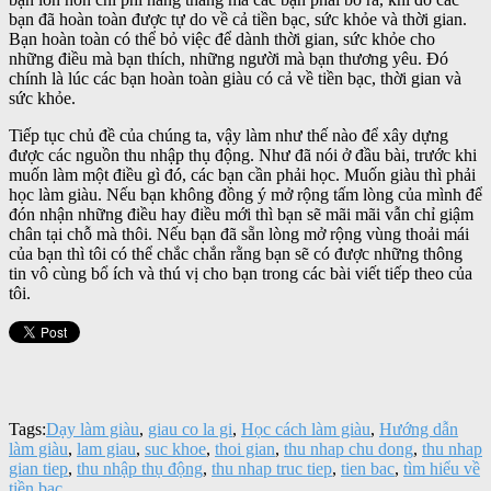
bạn đã hoàn toàn được tự do về cả tiền bạc, sức khỏe và thời gian.
Bạn hoàn toàn có thể bỏ việc để dành thời gian, sức khỏe cho
những điều mà bạn thích, những người mà bạn thương yêu. Đó
chính là lúc các bạn hoàn toàn giàu có cả về tiền bạc, thời gian và
sức khỏe.
Tiếp tục chủ đề của chúng ta, vậy làm như thế nào để xây dựng
được các nguồn thu nhập thụ động. Như đã nói ở đầu bài, trước khi
muốn làm một điều gì đó, các bạn cần phải học. Muốn giàu thì phải
học làm giàu. Nếu bạn không đồng ý mở rộng tấm lòng của mình để
đón nhận những điều hay điều mới thì bạn sẽ mãi mãi vẫn chỉ giậm
chân tại chỗ mà thôi. Nếu bạn đã sẵn lòng mở rộng vùng thoải mái
của bạn thì tôi có thể chắc chắn rằng bạn sẽ có được những thông
tin vô cùng bổ ích và thú vị cho bạn trong các bài viết tiếp theo của
tôi.
Tags:
Dạy làm giàu
,
giau co la gi
,
Học cách làm giàu
,
Hướng dẫn
làm giàu
,
lam giau
,
suc khoe
,
thoi gian
,
thu nhap chu dong
,
thu nhap
gian tiep
,
thu nhập thụ động
,
thu nhap truc tiep
,
tien bac
,
tìm hiểu về
tiền bạc