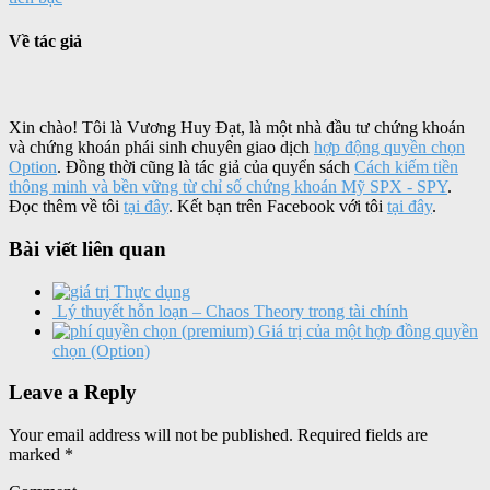
Về tác giả
Xin chào! Tôi là Vương Huy Đạt, là một nhà đầu tư chứng khoán
và chứng khoán phái sinh chuyên giao dịch
hợp động quyền chọn
Option
. Đồng thời cũng là tác giả của quyển sách
Cách kiếm tiền
thông minh và bền vững từ chỉ số chứng khoán Mỹ SPX - SPY
.
Đọc thêm về tôi
tại đây
. Kết bạn trên Facebook với tôi
tại đây
.
Bài viết liên quan
Thực dụng
Lý thuyết hỗn loạn – Chaos Theory trong tài chính
Giá trị của một hợp đồng quyền
chọn (Option)
Leave a Reply
Your email address will not be published.
Required fields are
marked
*