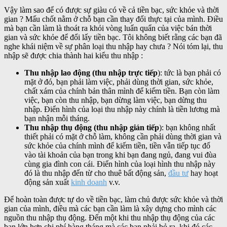
Vậy làm sao để có được sự giàu có về cả tiền bạc, sức khỏe và thời
gian ? Mấu chốt nằm ở chỗ bạn cần thay đổi thực tại của mình. Điều
mà bạn cần làm là thoát ra khỏi vòng luẩn quẩn của việc bán thời
gian và sức khỏe để đổi lấy tiền bạc. Tôi không biết rằng các bạn đã
nghe khái niệm về sự phân loại thu nhập hay chưa ? Nói tóm lại, thu
nhập sẽ được chia thành hai kiểu thu nhập :
Thu nhập lao động (thu nhập trực tiếp
): tức là bạn phải có
mặt ở đó, bạn phải làm việc, phải dùng thời gian, sức khỏe,
chất xám của chính bản thân mình để kiếm tiền. Bạn còn làm
việc, bạn còn thu nhập, bạn dừng làm việc, bạn dừng thu
nhập. Điển hình của loại thu nhập này chính là tiền lương mà
bạn nhận mỗi tháng.
Thu nhập thụ động (thu nhập gián tiếp
): bạn không nhất
thiết phải có mặt ở chỗ làm, không cần phải dùng thời gian và
sức khỏe của chính mình để kiếm tiền, tiền vẫn tiếp tục đổ
vào tài khoản của bạn trong khi bạn đang ngủ, đang vui đùa
cùng gia đình con cái. Điển hình của loại hình thu nhập này
đó là thu nhập đến từ cho thuê bất động sản,
đầu tư
hay hoạt
động sản xuất
kinh doanh
v.v.
Để hoàn toàn được tự do về tiền bạc, làm chủ được sức khỏe và thời
gian của mình, điều mà các bạn cần làm là xây dựng cho mình các
nguồn thu nhập thụ động. Đến một khi thu nhập thụ động của các
bạn lớn hơn chi phí hàng tháng mà các bạn phải bỏ ra, khi đó các