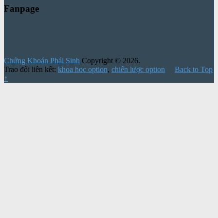
Fanpage
Chứng Khoán Phái Sinh
Copyright © 2026.
Trao đổi liên kết:
khoa hoc option
,
chiến lược option
Back to Top
↑