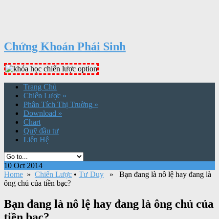
Chứng Khoán Phái Sinh
Trang Chủ
Chiến Lược
»
Phân Tích Thị Truờng
»
Download
»
Chart
Quỹ đầu tư
Liên Hệ
10 Oct 2014
Home
»
Chiến Lược
•
Tư Duy
» Bạn đang là nô lệ hay đang là
ông chủ của tiền bạc?
Bạn đang là nô lệ hay đang là ông chủ của
tiền bạc?