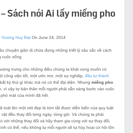
 – Sách nói Ai lấy miếng pho
y
Vương Huy Đạt
On June 24, 2014
âu chuyện giản dị chứa đựng những triết lý sâu sắc về cách
g cuộc sống.
tượng trưng cho những điều chúng ta khát vọng muốn có
ột công việc tốt, một ước mơ, một sự nghiệp,
đầu tư thành
 bất kỳ thứ gì khác mà nó có thể đại diện. Nhưng
miếng pho
an, vì vậy tự bản thân mỗi người phải sẵn sàng bước vào cuộc
 phó mát của mình đã hết.
 toát lên một nét đẹp là tóm tắt được diễn biến của quy luật
n vật đều thay đổi từng ngày, từng giờ. Và chúng ta phải
ó với những thay đổi và hãy tham gia cùng với sự thay đổi,
nh có thể; nếu không tự mỗi người sẽ tự hủy hoại cơ hội tồn