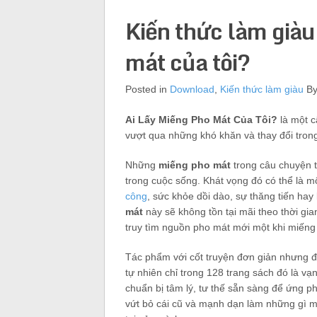
Kiến thức làm giàu
mát của tôi?
Posted in
Download
,
Kiến thức làm giàu
B
Ai Lấy Miếng Pho Mát Của Tôi?
là một c
vượt qua những khó khăn và thay đổi tron
Những
miếng pho mát
trong câu chuyện 
trong cuộc sống. Khát vọng đó có thể là m
công
, sức khỏe dồi dào, sự thăng tiến hay
mát
này sẽ không tồn tại mãi theo thời gi
truy tìm nguồn pho mát mới một khi miếng
Tác phẩm với cốt truyện đơn giản nhưng đã
tự nhiên chỉ trong 128 trang sách đó là vạ
chuẩn bị tâm lý, tư thế sẵn sàng để ứng ph
vứt bỏ cái cũ và mạnh dạn làm những gì mì