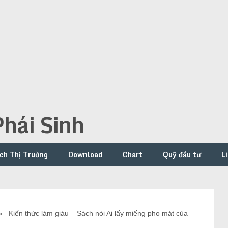
hái Sinh
ch Thị Truờng
Download
Chart
Quỹ đầu tư
L
Kiến thức làm giàu – Sách nói Ai lấy miếng pho mát của