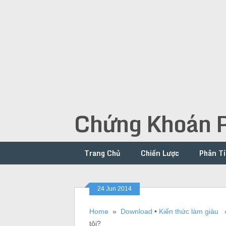
Chứng Khoán P
Trang Chủ
Chiến Lược
Phân Tí
24 Jun 2014
Home
»
Download
•
Kiến thức làm giàu
» 
tôi?