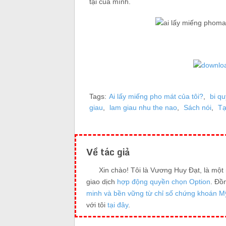
tại của mình.
Tags:
Ai lấy miếng pho mát của tôi?
,
bi qu
giau
,
lam giau nhu the nao
,
Sách nói
,
Tạ
Về tác giả
Xin chào! Tôi là Vương Huy Đạt, là mộ
giao dịch
hợp động quyền chọn Option
. Đồ
minh và bền vững từ chỉ số chứng khoán M
với tôi
tại đây
.