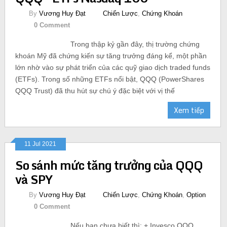
By
Vương Huy Đạt
Chiến Lược
,
Chứng Khoán
0 Comment
Trong thập kỷ gần đây, thị trường chứng
khoán Mỹ đã chứng kiến sự tăng trưởng đáng kể, một phần
lớn nhờ vào sự phát triển của các quỹ giao dịch traded funds
(ETFs). Trong số những ETFs nổi bật, QQQ (PowerShares
QQQ Trust) đã thu hút sự chú ý đặc biệt với vị thế
Xem tiếp
11 Jul 2021
So sánh mức tăng trưởng của QQQ
và SPY
By
Vương Huy Đạt
Chiến Lược
,
Chứng Khoán
,
Option
0 Comment
Nếu bạn chưa biết thì: + Invesco QQQ