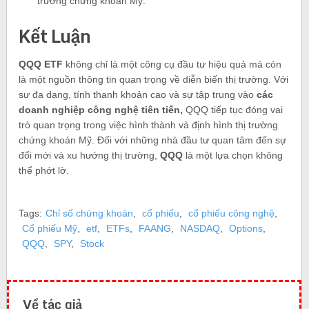
trường chứng khoán Mỹ.
Kết Luận
QQQ ETF
không chỉ là một công cụ đầu tư hiệu quả mà còn
là một nguồn thông tin quan trọng về diễn biến thị trường. Với
sự đa dạng, tính thanh khoản cao và sự tập trung vào
các
doanh nghiệp công nghệ tiên tiến,
QQQ tiếp tục đóng vai
trò quan trọng trong việc hình thành và định hình thị trường
chứng khoán Mỹ. Đối với những nhà đầu tư quan tâm đến sự
đổi mới và xu hướng thị trường,
QQQ
là một lựa chọn không
thể phớt lờ.
Tags:
Chỉ số chứng khoán
,
cổ phiếu
,
cổ phiếu công nghệ
,
Cổ phiếu Mỹ
,
etf
,
ETFs
,
FAANG
,
NASDAQ
,
Options
,
QQQ
,
SPY
,
Stock
Về tác giả